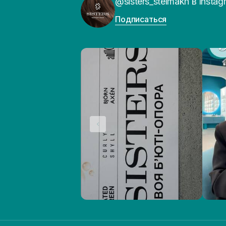
@sisters_stelmakh в Instag
Подписаться