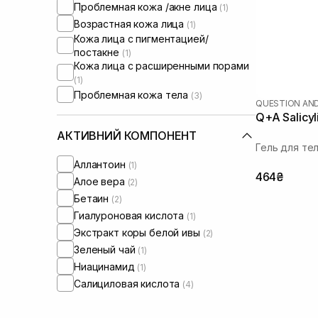
Проблемная кожа /акне лица
(1)
Возрастная кожа лица
(1)
Кожа лица с пигментацией/
постакне
(1)
Кожа лица с расширенными порами
(1)
Проблемная кожа тела
(3)
QUESTION AN
Q+A Salicy
АКТИВНИЙ КОМПОНЕНТ
Гель для те
Аллантоин
(1)
464₴
Алое вера
(2)
Бетаин
(2)
Гиалуроновая кислота
(1)
Экстракт коры белой ивы
(2)
Зеленый чай
(1)
Ниацинамид
(1)
Салициловая кислота
(4)