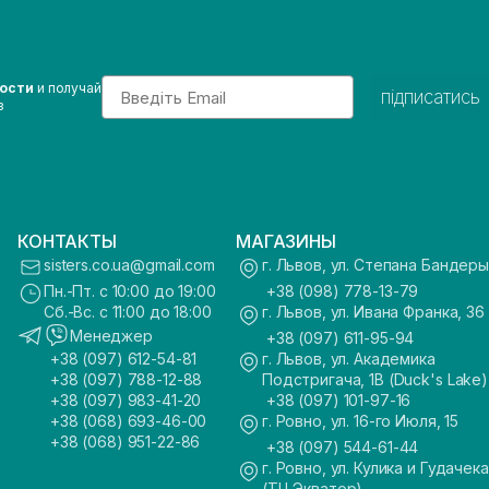
Email
вости
и получай
підписатись
з
КОНТАКТЫ
МАГАЗИНЫ
sisters.co.ua@gmail.com
г. Львов, ул. Степана Бандеры
Пн.-Пт. с 10:00 до 19:00
+38 (098) 778-13-79
Сб.-Вс. с 11:00 до 18:00
г. Львов, ул. Ивана Франка, 36
Менеджер
+38 (097) 611-95-94
+38 (097) 612-54-81
г. Львов, ул. Академика
+38 (097) 788-12-88
Подстригача, 1В (Duck's Lake)
+38 (097) 983-41-20
+38 (097) 101-97-16
+38 (068) 693-46-00
г. Ровно, ул. 16-го Июля, 15
+38 (068) 951-22-86
+38 (097) 544-61-44
г. Ровно, ул. Кулика и Гудачека
(ТЦ Экватор)