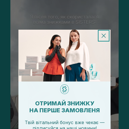
ОТРИМАЙ ЗНИЖКУ
НА ПЕРШЕ ЗАМОВЛЕНЯ
Твій вітальний бонус вже чекає —
підписуйся
на
наші новини!