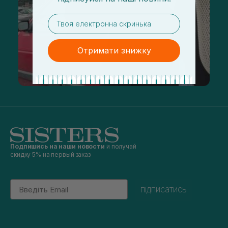
email
Отримати знижку
Подпишись на наши новости
и получай
скидку 5% на первый заказ
Email
підписатись