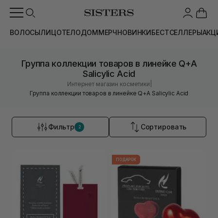
ВОЛОСЫ
ЛИЦО
ТЕЛО
ДОМ
МЕРЧ
НОВИНКИ
БЕСТСЕЛЛЕРЫ
АКЦ
Группа коллекции товаров в линейке Q+A
Salicylic Acid
|
Интернет магазин косметики
Группа коллекции товаров в линейке Q+A Salicylic Acid
Фильтр
Сортировать
2
ПОДАРОК