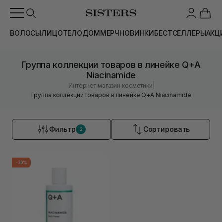
ВОЛОСЫ
ЛИЦО
ТЕЛО
ДОМ
МЕРЧ
НОВИНКИ
БЕСТСЕЛЛЕРЫ
АКЦ
Группа коллекции товаров в линейке Q+A
Niacinamide
|
Интернет магазин косметики
Группа коллекции товаров в линейке Q+A Niacinamide
Фильтр
Сортировать
2
-30%