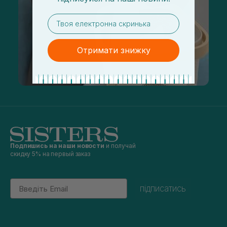
email
Отримати знижку
Подпишись на наши новости
и получай
скидку 5% на первый заказ
Email
підписатись