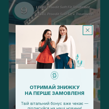
ОТРИМАЙ ЗНИЖКУ
НА ПЕРШЕ ЗАМОВЛЕНЯ
Твій вітальний бонус вже чекає —
підписуйся
на
наші новини!