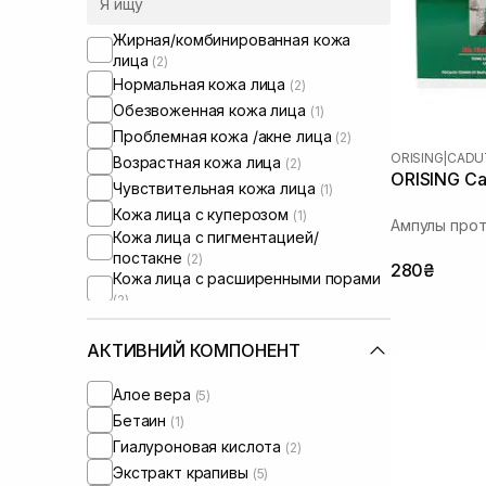
Жирная/комбинированная кожа
лица
(2)
Нормальная кожа лица
(2)
Обезвоженная кожа лица
(1)
Проблемная кожа /акне лица
(2)
ORISING
|
CADU
Возрастная кожа лица
(2)
ORISING Cad
Чувствительная кожа лица
(1)
Кожа лица с куперозом
(1)
Ампулы прот
Кожа лица с пигментацией/
постакне
(2)
280₴
Кожа лица с расширенными порами
(2)
Кожа лица с нарушенным
барьером
(1)
АКТИВНИЙ КОМПОНЕНТ
Кожа лица с нарушенным
микробиомом
(1)
Алое вера
(5)
От выпадения и для стимуляции
Бетаин
(1)
роста волос
(5)
Сыворотки от постакне
Гиалуроновая кислота
(2)
(1)
Экстракт крапивы
(5)