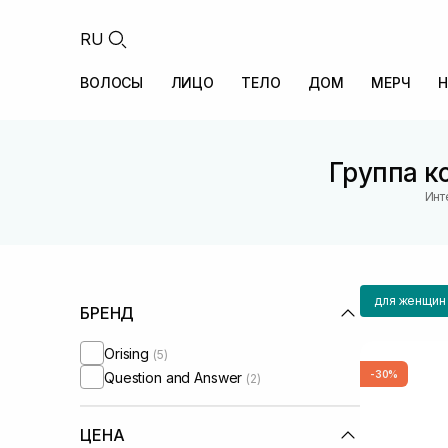
RU
ВОЛОСЫ
ЛИЦО
ТЕЛО
ДОМ
МЕРЧ
Н
Группа к
Инт
для женщин
БРЕНД
Orising
(5)
-30%
Question and Answer
(2)
ЦЕНА