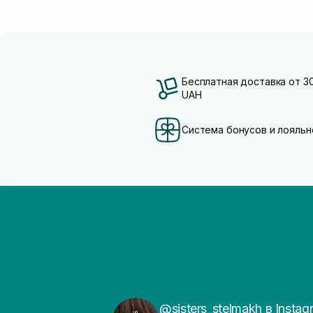
Бесплатная доставка от 3
UAH
Система бонусов и лояльн
@sisters_stelmakh в Instag