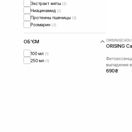
Экстракт мяты
(2)
Ниацинамид
(2)
Протеины пшеницы
(3)
Розмарин
(3)
ORISING
|
CADU
ОБ'ЄМ
ORISING Ca
100 мл
(1)
Фитоэссенц
250 мл
(1)
выпадения 
690₴