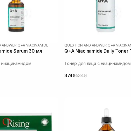
D ANSWER
|
Q+A NIACINAMIDE
QUESTION AND ANSWER
|
Q+A NIACINA
amide Serum 30 мл
Q+A Niacinamide Daily Toner 
с ниацинамидом
Тонер для лица с ниацинамидом
374₴
534₴