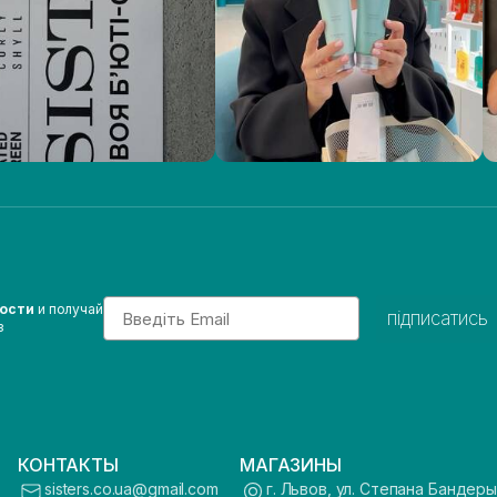
Email
вости
и получай
підписатись
з
КОНТАКТЫ
МАГАЗИНЫ
sisters.co.ua@gmail.com
г. Львов, ул. Степана Бандеры