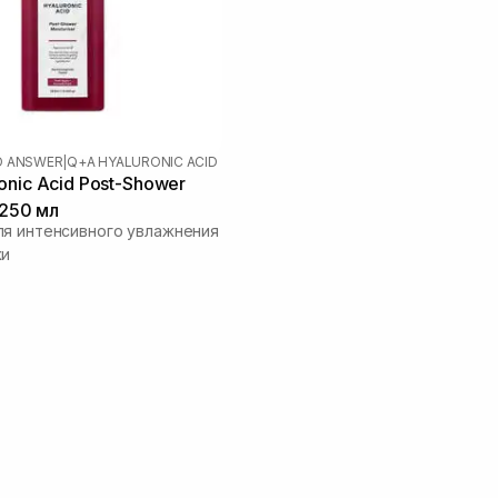
D ANSWER
|
Q+A HYALURONIC ACID
onic Acid Post-Shower
 250 мл
я интенсивного увлажнения
жи