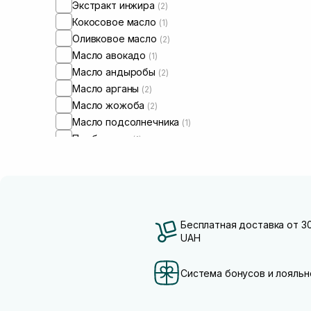
Экстракт инжира
(2)
Кокосовое масло
(1)
Оливковое масло
(2)
Масло авокадо
(1)
Масло андыробы
(2)
Масло арганы
(2)
Масло жожоба
(2)
Масло подсолнечника
(1)
Пребиотики
(1)
Бесплатная доставка от 3
UAH
Система бонусов и лояльн