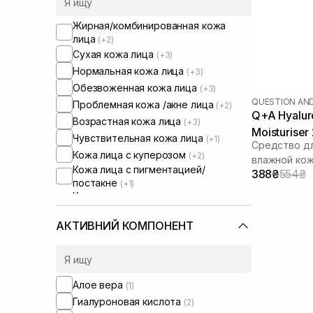
Жирная/комбинированная кожа
лица
(+2)
Сухая кожа лица
(+3)
Нормальная кожа лица
(+3)
Обезвоженная кожа лица
(+3)
QUESTION AN
Проблемная кожа /акне лица
(+2)
Q+A Hyalur
Возрастная кожа лица
(+3)
Moisturiser
Чувствительная кожа лица
(+1)
Средство дл
Кожа лица с куперозом
(+2)
влажной ко
Кожа лица с пигментацией/
388₴
554₴
постакне
(+1)
Кожа лица с расширенными порами
(+1)
Кожа лица с нарушенным
АКТИВНИЙ КОМПОНЕНТ
барьером
(+2)
Кожа лица с нарушенным
микробиомом
(+2)
Сухая/обезвоженная кожа
Алое вера
(1)
Чувствительная кожа тела
(+3)
Гиалуроновая кислота
(2)