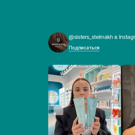
@sisters_stelmakh в Instag
Подписаться