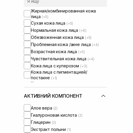
Жирная/комбинированная кожа
лица
(+5)
Сухая кожа лица
(+5)
Нормальная кожа лица
(+6)
Обезвоженная кожа лица
(+5)
Проблемная кожа /акне лица
(+4)
Возрастная кожа лица
(+5)
Чувствительная кожа лица
(+4)
Кожа лица с куперозом
(+3)
Кожа лица с пигментацией/
постакне
(+1)
Кожа лица с расширенными порами
(+2)
Кожа лица с нарушенным
АКТИВНИЙ КОМПОНЕНТ
барьером
Кожа лица с нарушенным
Алое вера
(2)
микробиомом
(+3)
Гиалуроновая кислота
(2)
Сухая/обезвоженная кожа
(+2)
Глицерин
(2)
Чувствительная кожа тела
(+2)
Экстракт полыни
(1)