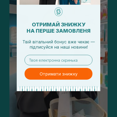
ОТРИМАЙ ЗНИЖКУ
НА ПЕРШЕ ЗАМОВЛЕНЯ
Твій вітальний бонус вже чекає —
підписуйся
на
наші новини!
email
Отримати знижку