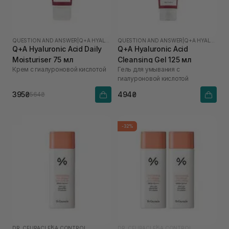
QUESTION AND ANSWER
|
Q+A HYALURONIC ACID
QUESTION AND ANSWER
|
Q+A HYALURONIC ACID
Q+A Hyaluronic Acid Daily
Q+A Hyaluronic Acid
Moisturiser 75 мл
Cleansing Gel 125 мл
Крем с гиалуроновой кислотой
Гель для умывания с
гиалуроновой кислотой
395₴
494₴
564₴
-32%
DR. CEURACLE
|
5Α CONTROL
DR. CEURACLE
|
5Α CONTROL