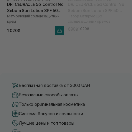
DR. CEURACLE 5α Control No
DR. CEURACLE 5α Control No
Sebum Sun Lotion SPF 50
Sebum Sun Lotion SPF 50
Матирующий солнцезащитный
Набор матирующих
PA++++ 50 мл
PA++++ 2 шт (термін до
крем
солнцезащитных кремов
09.04.2026)
690₴
1 020₴
1 020₴
Бесплатная доставка от 3000 UAH
Безопасные способы оплаты
Только оригинальная косметика
Система бонусов и лояльности
Лучшие цены и топ товары