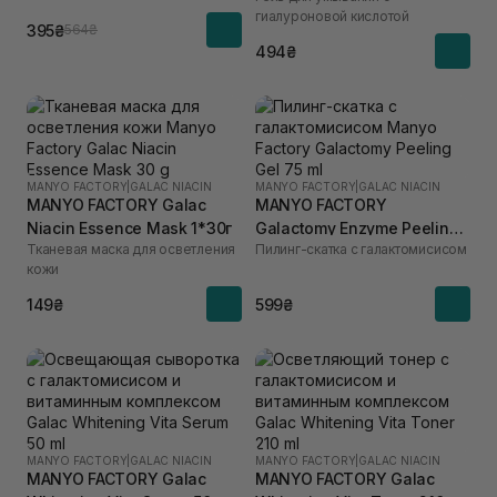
гиалуроновой кислотой
395₴
564₴
494₴
MANYO FACTORY
|
GALAC NIACIN
MANYO FACTORY
|
GALAC NIACIN
MANYO FACTORY Galac
MANYO FACTORY
Niacin Essence Mask 1*30г
Galactomy Enzyme Peeling
Тканевая маска для осветления
Пилинг-скатка с галактомисисом
Gel 75 мл
кожи
149₴
599₴
MANYO FACTORY
|
GALAC NIACIN
MANYO FACTORY
|
GALAC NIACIN
MANYO FACTORY Galac
MANYO FACTORY Galac