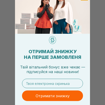
ОТРИМАЙ ЗНИЖКУ
НА ПЕРШЕ ЗАМОВЛЕНЯ
Твій вітальний бонус вже чекає —
підписуйся
на
наші новини!
email
Отримати знижку