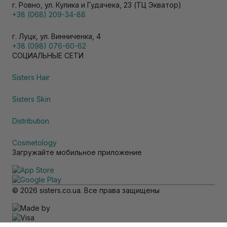
г. Ровно, ул. Кулика и Гудачека, 23 (ТЦ Экватор)
+38 (068) 209-34-88
г. Луцк, ул. Винниченка, 4
+38 (098) 076-60-62
СОЦИАЛЬНЫЕ СЕТИ
Sisters Hair
Sisters Skin
Distribution
Cosmetology
Загружайте мобильное приложение
© 2026 sisters.co.ua. Все права защищены