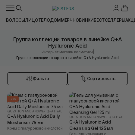
ВОЛОСЫ
ЛИЦО
ТЕЛО
ДОМ
МЕРЧ
НОВИНКИ
БЕСТСЕЛЛЕРЫ
АКЦ
Группа коллекции товаров в линейке Q+A
Hyaluronic Acid
|
Интернет магазин косметики
Группа коллекции товаров в линейке Q+A Hyaluronic Acid
Фильтр
Сортировать
-30%
QUESTION AND ANSWER
|
Q+A HYALURONIC ACID
Q+A Hyaluronic Acid Daily
QUESTION AND ANSWER
|
Q+A HYALURONIC ACID
Q+A Hyaluronic Acid
Moisturiser 75 мл
Cleansing Gel 125 мл
Крем с гиалуроновой кислотой
Гель для умывания с