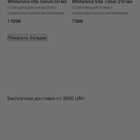
Whitening Vita Serum 50 мл
Whitening Vita Toner 210 мл
Освещающая сыворотка с
Осветляющий тонер с
галактомисисом и витаминным
галактомисисом и витаминным
комплексом Galac Whitening Vita
комплексом Galac Whitening Vita
1 199₴
799₴
Serum 50 ml
Toner 210 ml
Показать больше
Бесплатная доставка от 3000 UAH