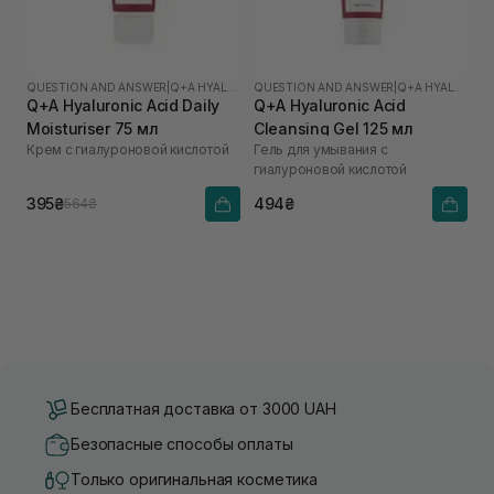
QUESTION AND ANSWER
|
Q+A HYALURONIC ACID
QUESTION AND ANSWER
|
Q+A HYALURONIC ACID
Q+A Hyaluronic Acid Daily
Q+A Hyaluronic Acid
Moisturiser 75 мл
Cleansing Gel 125 мл
Крем с гиалуроновой кислотой
Гель для умывания с
гиалуроновой кислотой
395₴
494₴
564₴
Бесплатная доставка от 3000 UAH
Безопасные способы оплаты
Только оригинальная косметика