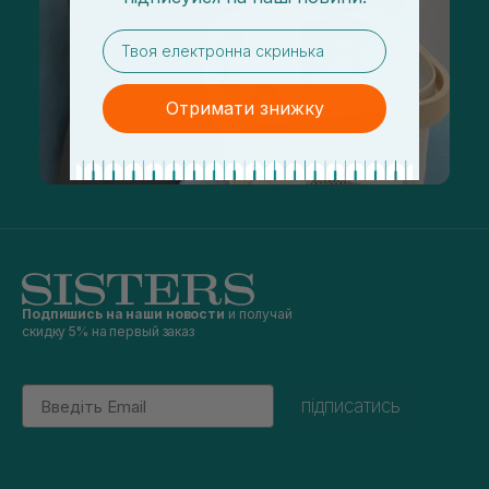
email
Отримати знижку
Подпишись на наши новости
и получай
скидку 5% на первый заказ
Email
підписатись