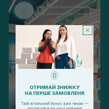
ОТРИМАЙ ЗНИЖКУ
НА ПЕРШЕ ЗАМОВЛЕНЯ
Твій вітальний бонус вже чекає —
підписуйся
на
наші новини!