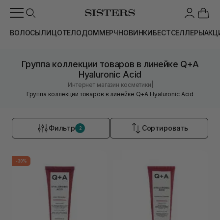
ВОЛОСЫ
ЛИЦО
ТЕЛО
ДОМ
МЕРЧ
НОВИНКИ
БЕСТСЕЛЛЕРЫ
АКЦ
Группа коллекции товаров в линейке Q+A
Hyaluronic Acid
|
Интернет магазин косметики
Группа коллекции товаров в линейке Q+A Hyaluronic Acid
Фильтр
Сортировать
2
-30%