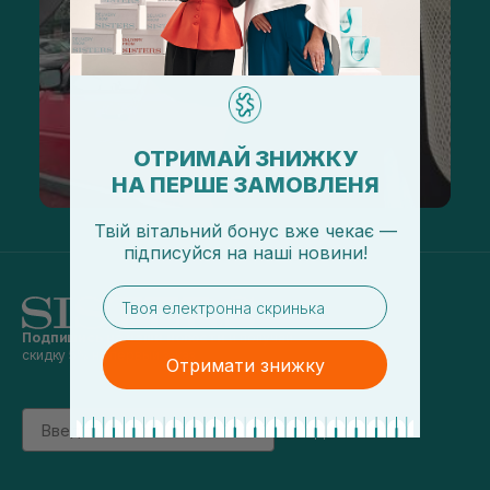
ОТРИМАЙ ЗНИЖКУ
НА ПЕРШЕ ЗАМОВЛЕНЯ
Твій вітальний бонус вже чекає —
підписуйся
на
наші новини!
email
Подпишись на наши новости
и получай
скидку 5% на первый заказ
Отримати знижку
Email
підписатись