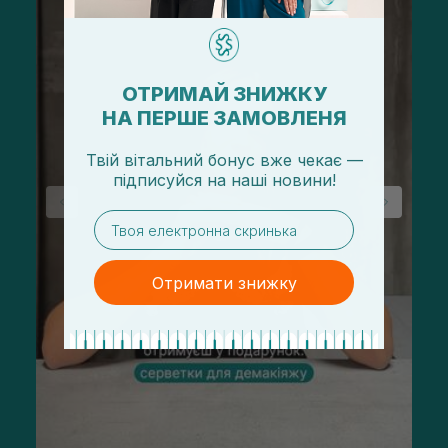
ОТРИМАЙ ЗНИЖКУ
НА ПЕРШЕ ЗАМОВЛЕНЯ
Твій вітальний бонус вже чекає —
підписуйся
на
наші новини!
email
Отримати знижку