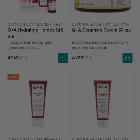
QUESTION AND ANSWER
|
Q+A HYALURONIC ACID
QUESTION AND ANSWER
|
Q+A CERAMIDE
Q+A Hydrating Heroes Gift
Q+A Ceramide Cream 50 мл
Set
Подарочный набор для
Восстанавливающий крем для
увлажнения кожи
лица с керамидами
413₴
472₴
590₴
674₴
-30%
QUESTION AND ANSWER
|
Q+A HYALURONIC ACID
QUESTION AND ANSWER
|
Q+A HYALURONIC ACID