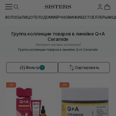
ВОЛОСЫ
ЛИЦО
ТЕЛО
ДОМ
МЕРЧ
НОВИНКИ
БЕСТСЕЛЛЕРЫ
АКЦ
Группа коллекции товаров в линейке Q+A
Ceramide
|
Интернет магазин косметики
Группа коллекции товаров в линейке Q+A Ceramide
Фильтр
Сортировать
1
-30%
-30%