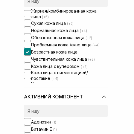
Жирная/комбинированная кожа
лица
(+5)
Сухая кожа лица
(+2)
Нормальная кожа лица
(+4)
Обезвоженная кожа лица
(+2)
Проблемная кожа /акне лица
(+4)
Возрастная кожа лица
Чувствительная кожа лица
(+2)
Кожа лица с куперозом
(+2)
Кожа лица с пигментацией/
постакне
(+4)
Кожа лица с расширенными порами
(+2)
Кожа лица с нарушенным
АКТИВНИЙ КОМПОНЕНТ
барьером
(+2)
Кожа лица с нарушенным
микробиомом
(+2)
Сухая/обезвоженная кожа
(+2)
Аденозин
(1)
Чувствительная кожа тела
(+1)
Витамин Е
(1)