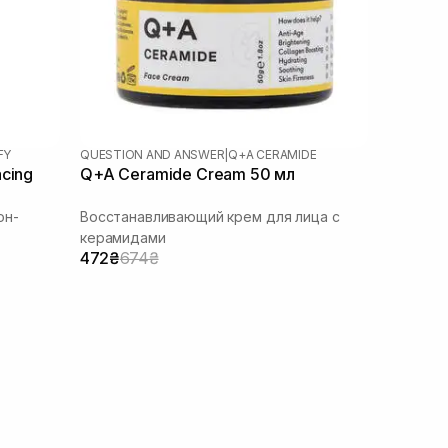
FY
QUESTION AND ANSWER
|
Q+A CERAMIDE
cing
Q+A Ceramide Cream 50 мл
он-
Восстанавливающий крем для лица с
керамидами
472₴
674₴