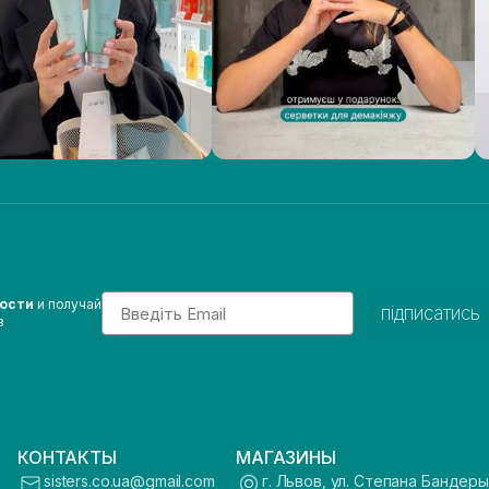
Email
вости
и получай
підписатись
з
КОНТАКТЫ
МАГАЗИНЫ
sisters.co.ua@gmail.com
г. Львов, ул. Степана Бандеры