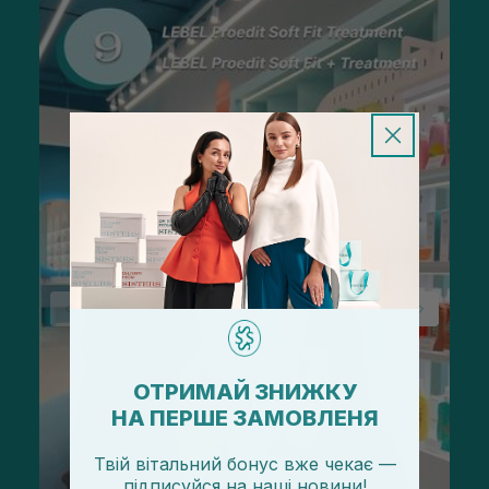
ОТРИМАЙ ЗНИЖКУ
НА ПЕРШЕ ЗАМОВЛЕНЯ
Твій вітальний бонус вже чекає —
підписуйся
на
наші новини!