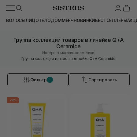
ВОЛОСЫ
ЛИЦО
ТЕЛО
ДОМ
МЕРЧ
НОВИНКИ
БЕСТСЕЛЛЕРЫ
АКЦ
Группа коллекции товаров в линейке Q+A
Ceramide
|
Интернет магазин косметики
Группа коллекции товаров в линейке Q+A Ceramide
Фильтр
Сортировать
1
-30%