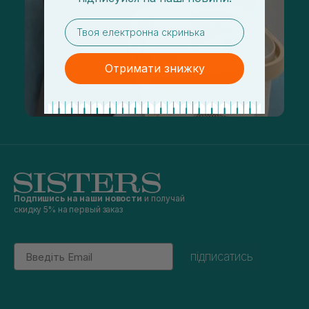
email
Отримати знижку
Подпишись на наши новости
и получай
скидку 5% на первый заказ
Email
підписатись