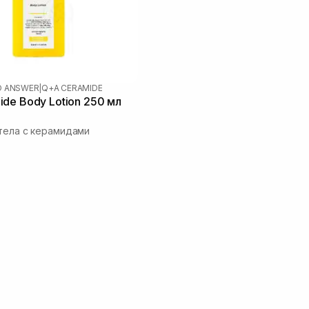
D ANSWER
|
Q+A CERAMIDE
de Body Lotion 250 мл
тела с керамидами