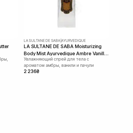
LA SULTANE DE SABA
|
AYURVEDIQUE
tter
LA SULTANE DE SABA Moisturizing
Body Mist Ayurvedique Ambre Vanille
бры,
Увлажняющий спрей для тела с
Patchouli 200 мл
ароматом амбры, ванили и пачули
2 236₴