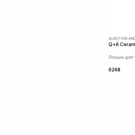
QUESTION AN
Q+A Cerami
Лосьон для 
624₴