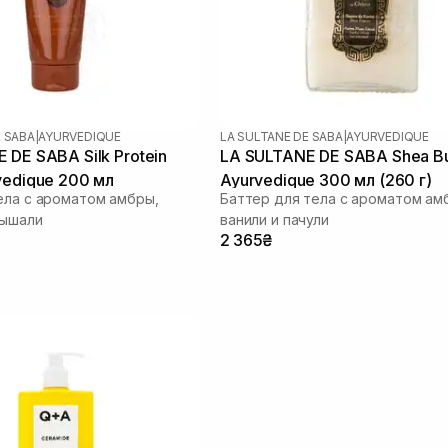
E SABA
|
AYURVEDIQUE
LA SULTANE DE SABA
|
AYURVEDIQUE
 DE SABA Silk Protein
LA SULTANE DE SABA Shea Bu
vedique 200 мл
Ayurvedique 300 мл (260 г)
ела с ароматом амбры,
Баттер для тела с ароматом ам
лышали
ванили и пачули
2 365₴