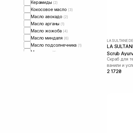
Керамиды
(2)
Кокосовое масло
(3)
Масло авокадо
(2)
Масло арганы
(1)
Масло жожоба
(4)
Масло миндаля
(6)
LA SULTANE D
Масло подсолнечника
(1)
LA SULTANE
Масло ши
(5)
Scrub Ayur
Скраб для т
Мочевина
(1)
ванили и ус
Сквалан
(3)
2 172₴