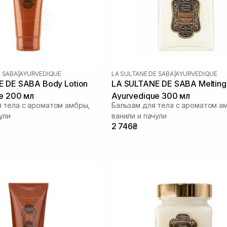
E SABA
|
AYURVEDIQUE
LA SULTANE DE SABA
|
AYURVEDIQUE
 DE SABA Body Lotion
LA SULTANE DE SABA Melting
e 200 мл
Ayurvedique 300 мл
 тела с ароматом амбры,
Бальзам для тела с ароматом а
ули
ванили и пачули
2 746₴