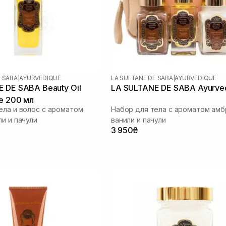
E SABA
|
AYURVEDIQUE
LA SULTANE DE SABA
|
AYURVEDIQUE
 DE SABA Beauty Oil
LA SULTANE DE SABA Ayurve
e 200 мл
ела и волос с ароматом
Набор для тела с ароматом амб
ли и пачули
ванили и пачули
3 950₴