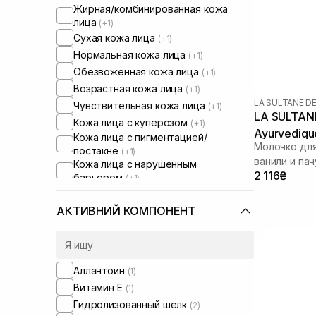
Жирная/комбинированная кожа
лица
(+1)
Сухая кожа лица
(+1)
Нормальная кожа лица
(+1)
Обезвоженная кожа лица
(+1)
Возрастная кожа лица
(+1)
LA SULTANE D
Чувствительная кожа лица
(+1)
LA SULTANE
Кожа лица с куперозом
(+1)
Ayurvediqu
Кожа лица с пигментацией/
Молочко для
постакне
(+1)
ванили и пач
Кожа лица с нарушенным
2 116₴
барьером
(+1)
Кожа лица с нарушенным
микробиомом
(+1)
АКТИВНИЙ КОМПОНЕНТ
Сухая/обезвоженная кожа
Чувствительная кожа тела
(+4)
Аллантоин
(1)
Витамин Е
(1)
Гидролизованный шелк
(2)