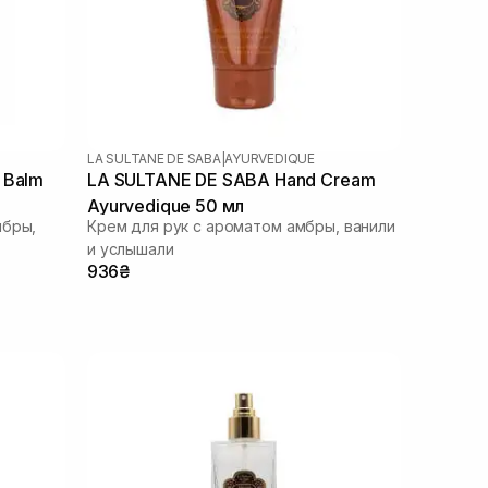
LA SULTANE DE SABA
|
AYURVEDIQUE
 Balm
LA SULTANE DE SABA Hand Cream
Ayurvedique 50 мл
мбры,
Крем для рук с ароматом амбры, ванили
и услышали
936₴