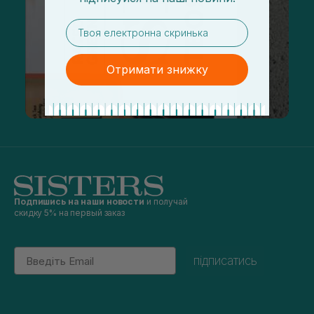
email
Отримати знижку
Подпишись на наши новости
и получай
скидку 5% на первый заказ
Email
підписатись