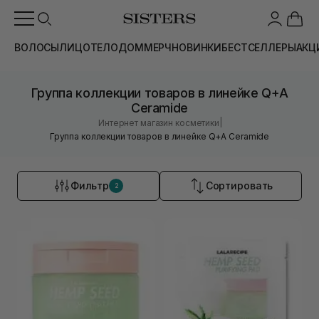
ВОЛОСЫ
ЛИЦО
ТЕЛО
ДОМ
МЕРЧ
НОВИНКИ
БЕСТСЕЛЛЕРЫ
АКЦ
Группа коллекции товаров в линейке Q+A
Ceramide
|
Интернет магазин косметики
Группа коллекции товаров в линейке Q+A Ceramide
Фильтр
Сортировать
2