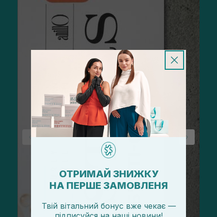
ОТРИМАЙ ЗНИЖКУ
НА ПЕРШЕ ЗАМОВЛЕНЯ
Твій вітальний бонус вже чекає —
підписуйся
на
наші новини!