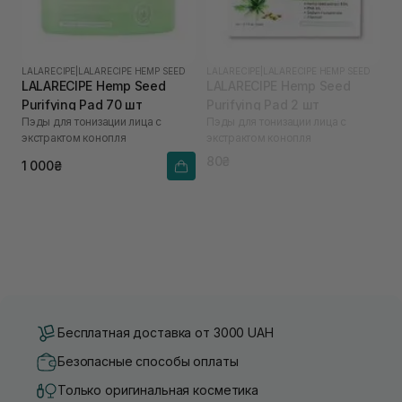
LALARECIPE
|
LALARECIPE HEMP SEED
LALARECIPE
|
LALARECIPE HEMP SEED
LALARECIPE Hemp Seed
LALARECIPE Hemp Seed
Purifying Pad 70 шт
Purifying Pad 2 шт
Пэды для тонизации лица с
Пэды для тонизации лица с
экстрактом конопля
экстрактом конопля
80₴
1 000₴
Бесплатная доставка от 3000 UAH
Безопасные способы оплаты
Только оригинальная косметика