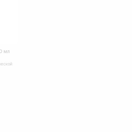
0 мл
ческой