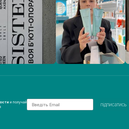
Email
вости
и получай
підписатись
з