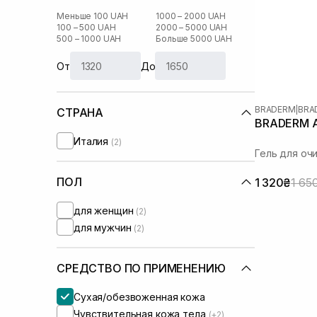
Меньше 100 UAH
1000 – 2000 UAH
100 – 500 UAH
2000 – 5000 UAH
500 – 1000 UAH
Больше 5000 UAH
От
До
BRADERM
|
BRA
СТРАНА
BRADERM Ax
Италия
(2)
Гель для оч
ПОЛ
1 320₴
1 65
для женщин
(2)
для мужчин
(2)
СРЕДСТВО ПО ПРИМЕНЕНИЮ
Сухая/обезвоженная кожа
Чувствительная кожа тела
(+2)