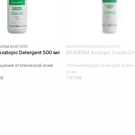
DERM AXATOPIC
BRADERM
|
BRADERM AXATOPIC
atopic Detergent 500 мл
BRADERM Axatopic Cream 25
ищения атопической кожи
Успокаивающий крем для атопи
кожи
0₴
1 650₴