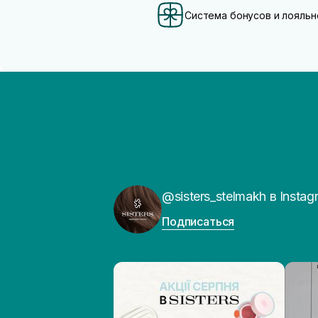
Система бонусов и лояльн
@sisters_stelmakh в Instag
Подписаться