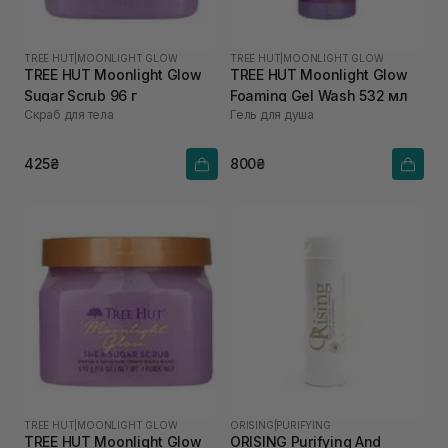
TREE HUT
|
MOONLIGHT GLOW
TREE HUT
|
MOONLIGHT GLOW
TREE HUT Moonlight Glow
TREE HUT Moonlight Glow
Sugar Scrub 96 г
Foaming Gel Wash 532 мл
Скраб для тела
Гель для душа
425₴
800₴
TREE HUT
|
MOONLIGHT GLOW
ORISING
|
PURIFYING
TREE HUT Moonlight Glow
ORISING Purifying And