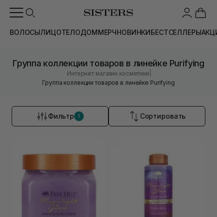
ВОЛОСЫ
ЛИЦО
ТЕЛО
ДОМ
МЕРЧ
НОВИНКИ
БЕСТСЕЛЛЕРЫ
АКЦ
Группа коллекции товаров в линейке Purifying
|
Интернет магазин косметики
Группа коллекции товаров в линейке Purifying
Фильтр
Сортировать
1