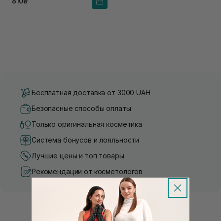
810₴
Бесплатная доставка от 3000 UAH
Безопасные способы оплаты
Только оригинальная косметика
Система бонусов и лояльности
Лучшие цены и топ товары
Рекомендации от косметологов