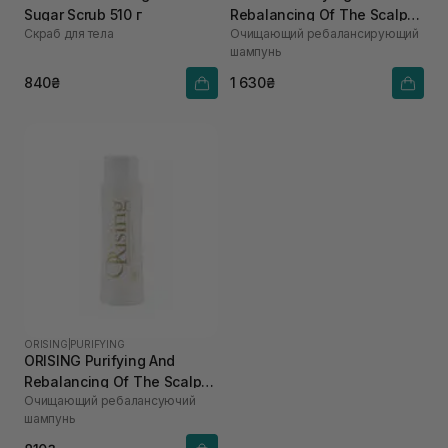
Sugar Scrub 510 г
Rebalancing Of The Scalp
Скраб для тела
Очищающий ребалансирующий
Shampoo 250 мл
шампунь
840₴
1 630₴
ORISING
|
PURIFYING
ORISING Purifying And
Rebalancing Of The Scalp
Очищающий ребалансуючий
Shampoo 100 мл
шампунь