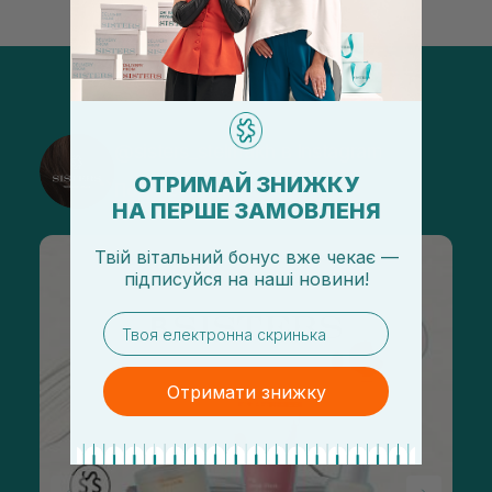
@sisters_stelmakh в Instagram
ОТРИМАЙ ЗНИЖКУ
Подписаться
НА ПЕРШЕ ЗАМОВЛЕНЯ
Твій вітальний бонус вже чекає —
підписуйся
на
наші новини!
email
Отримати знижку