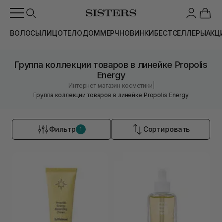
ВОЛОСЫ
ЛИЦО
ТЕЛО
ДОМ
МЕРЧ
НОВИНКИ
БЕСТСЕЛЛЕРЫ
АКЦ
Группа коллекции товаров в линейке Propolis
Energy
|
Интернет магазин косметики
Группа коллекции товаров в линейке Propolis Energy
Фильтр
Сортировать
1