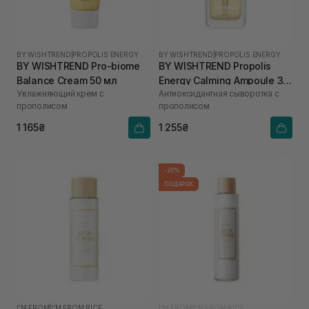
BY WISHTREND
|
PROPOLIS ENERGY
BY WISHTREND
|
PROPOLIS ENERGY
BY WISHTREND Pro-biome
BY WISHTREND Propolis
Balance Cream 50 мл
Energy Calming Ampoule 30
Увлажняющий крем с
Антиоксидантная сыворотка с
мл
прополисом
прополисом
1 165₴
1 255₴
-20%
ПОДАРОК
I'M FROM
|
I'M FROM RICE
I'M FROM
|
I'M FROM RICE