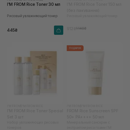
I'M FROM Rice Toner 30 мл
I'M FROM Rice Toner 150 мл
(без пакування)
Рисовый увлажняющий тонер
Рисовый увлажняющий тонер
912₴
1 140₴
445₴
ПОДАРОК
I'M FROM
|
I'M FROM RICE
I'M FROM
|
I'M FROM RICE
I'M FROM Rice Toner Special
FROM Rice Sunscreen SPF
Set 3 шт
50+ PA++++ 50 мл
Набор увлажняющих рисовых
Минеральный санскрин с
тонеров
экстрактом риса гоами I`M