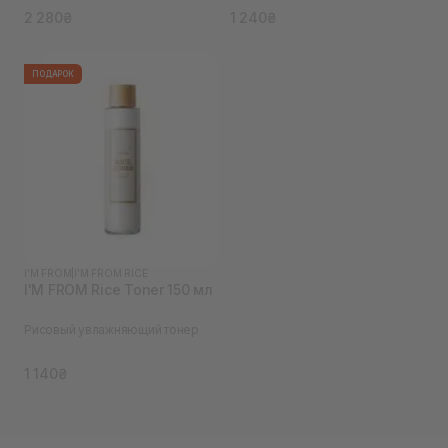
2 280₴
1 240₴
ПОДАРОК
I'M FROM
|
I'M FROM RICE
I'M FROM Rice Toner 150 мл
Рисовый увлажняющий тонер
1 140₴