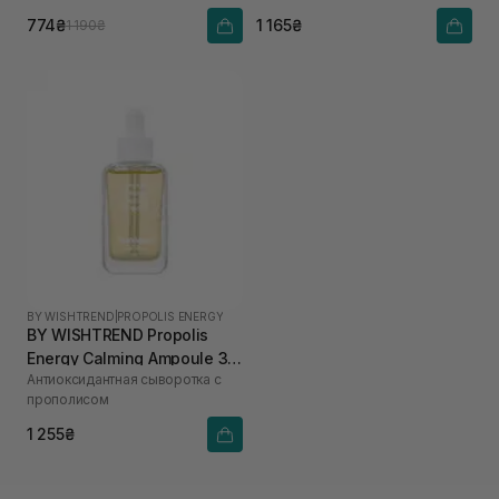
774₴
1 165₴
1 190₴
BY WISHTREND
|
PROPOLIS ENERGY
BY WISHTREND Propolis
Energy Calming Ampoule 30
Антиоксидантная сыворотка с
мл
прополисом
1 255₴