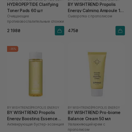
HYDROPEPTIDE Clarifying
BY WISHTREND Propolis
Toner Pads 60 шт
Energy Calming Ampoule 10
Очищающие
Сыворотка с прополисом
мл
противовоспалительные спонжи
2 198₴
475₴
-35%
BY WISHTREND
|
PROPOLIS ENERGY
BY WISHTREND
|
PROPOLIS ENERGY
BY WISHTREND Propolis
BY WISHTREND Pro-biome
Energy Boosting Essence
Balance Cream 50 мл
Активирующая бустер-эссенция
Увлажняющий крем с
100 мл
прополисом