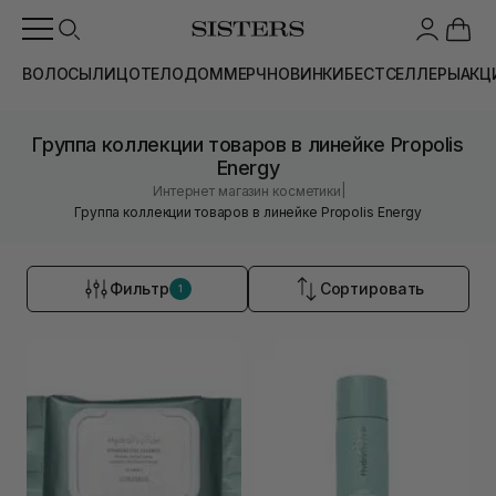
ВОЛОСЫ
ЛИЦО
ТЕЛО
ДОМ
МЕРЧ
НОВИНКИ
БЕСТСЕЛЛЕРЫ
АКЦ
Группа коллекции товаров в линейке Propolis
Energy
|
Интернет магазин косметики
Группа коллекции товаров в линейке Propolis Energy
Фильтр
Сортировать
1