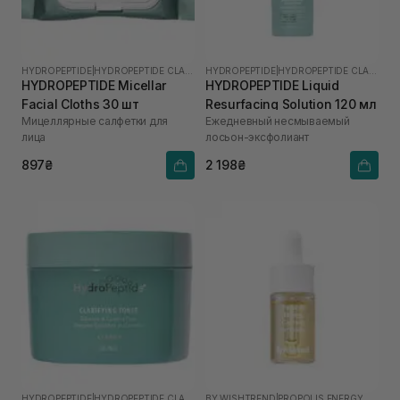
HYDROPEPTIDE
|
HYDROPEPTIDE CLARIFY
HYDROPEPTIDE
|
HYDROPEPTIDE CLARIFY
HYDROPEPTIDE Micellar
HYDROPEPTIDE Liquid
Facial Cloths 30 шт
Resurfacing Solution 120 мл
Мицеллярные салфетки для
Ежедневный несмываемый
лица
лосьон-эксфолиант
897₴
2 198₴
HYDROPEPTIDE
|
HYDROPEPTIDE CLARIFY
BY WISHTREND
|
PROPOLIS ENERGY