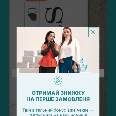
ОТРИМАЙ ЗНИЖКУ
НА ПЕРШЕ ЗАМОВЛЕНЯ
Твій вітальний бонус вже чекає —
підписуйся
на
наші новини!