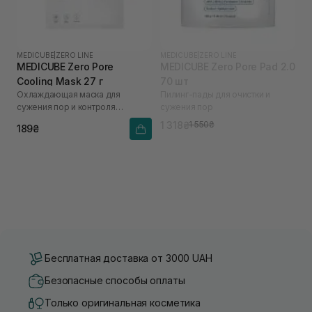
MEDICUBE
|
ZERO LINE
MEDICUBE
|
ZERO LINE
MEDICUBE Zero Pore
MEDICUBE Zero Pore Pad 2.0
Cooling Mask 27 г
70 шт
Охлаждающая маска для
Пилинг-пады для очистки и
сужения пор и контроля
сужения пор
жирности кожи
1 318₴
1 550₴
189₴
Бесплатная доставка от 3000 UAH
Безопасные способы оплаты
Только оригинальная косметика