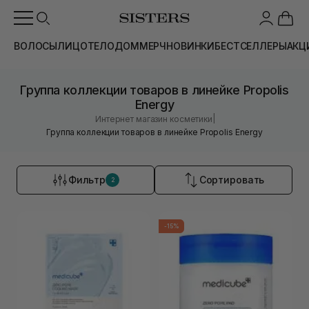
ВОЛОСЫ
ЛИЦО
ТЕЛО
ДОМ
МЕРЧ
НОВИНКИ
БЕСТСЕЛЛЕРЫ
АКЦ
Группа коллекции товаров в линейке Propolis
Energy
|
Интернет магазин косметики
Группа коллекции товаров в линейке Propolis Energy
Фильтр
Сортировать
2
-15%