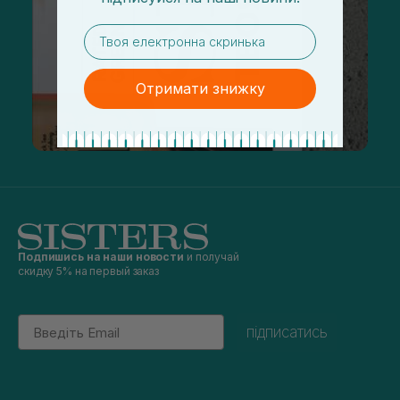
email
Отримати знижку
Подпишись на наши новости
и получай
скидку 5% на первый заказ
Email
підписатись