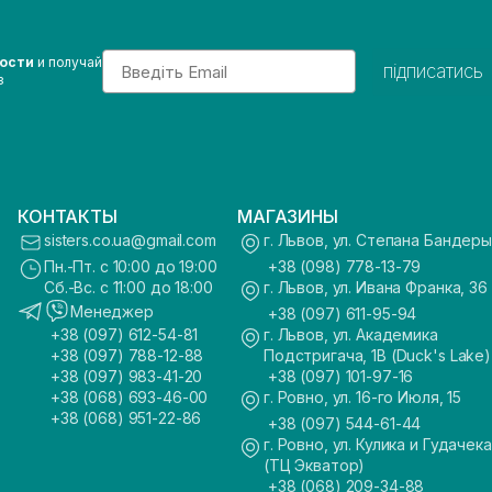
Email
вости
и получай
підписатись
з
КОНТАКТЫ
МАГАЗИНЫ
sisters.co.ua@gmail.com
г. Львов, ул. Степана Бандеры
Пн.-Пт. с 10:00 до 19:00
+38 (098) 778-13-79
Сб.-Вс. с 11:00 до 18:00
г. Львов, ул. Ивана Франка, 36
Менеджер
+38 (097) 611-95-94
+38 (097) 612-54-81
г. Львов, ул. Академика
+38 (097) 788-12-88
Подстригача, 1В (Duck's Lake)
+38 (097) 983-41-20
+38 (097) 101-97-16
+38 (068) 693-46-00
г. Ровно, ул. 16-го Июля, 15
+38 (068) 951-22-86
+38 (097) 544-61-44
г. Ровно, ул. Кулика и Гудачека
(ТЦ Экватор)
+38 (068) 209-34-88