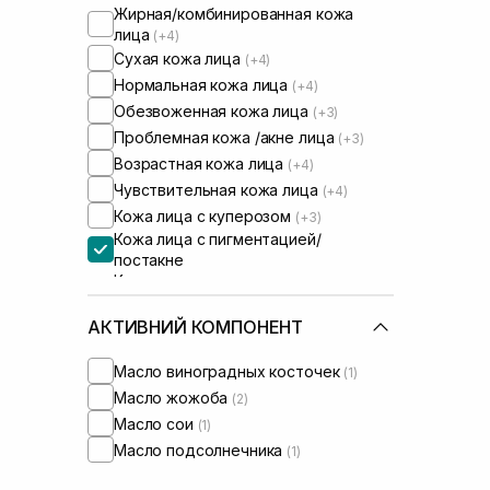
Жирная/комбинированная кожа
лица
(+4)
Сухая кожа лица
(+4)
Нормальная кожа лица
(+4)
Обезвоженная кожа лица
(+3)
Проблемная кожа /акне лица
(+3)
Возрастная кожа лица
(+4)
Чувствительная кожа лица
(+4)
Кожа лица с куперозом
(+3)
Кожа лица с пигментацией/
постакне
Кожа лица с расширенными порами
(+4)
Кожа лица с нарушенным
АКТИВНИЙ КОМПОНЕНТ
барьером
(+4)
Кожа лица с нарушенным
Масло виноградных косточек
(1)
микробиомом
(+3)
Масло жожоба
(2)
Масло сои
(1)
Масло подсолнечника
(1)