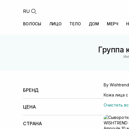
RU
ВОЛОСЫ
ЛИЦО
ТЕЛО
ДОМ
МЕРЧ
Н
Группа к
Ин
By Wishtrend
БРЕНД
Кожа лица с
By Wishtrend
Cos De Baha
(+2)
Очистить вс
ЦЕНА
Меньше 100 UAH
100 – 500 UAH
500 –
1000 UAH
СТРАНА
1000 – 2000 UAH
2000 – 5000 UAH