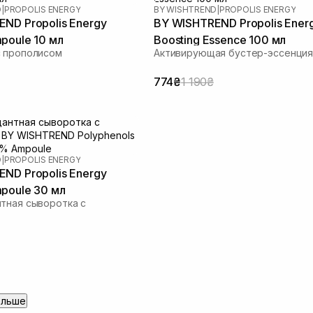
D
|
PROPOLIS ENERGY
BY WISHTREND
|
PROPOLIS ENERGY
ND Propolis Energy
BY WISHTREND Propolis Ener
poule 10 мл
Boosting Essence 100 мл
с прополисом
Активирующая бустер-эссенци
774₴
1 190₴
D
|
PROPOLIS ENERGY
ND Propolis Energy
poule 30 мл
тная сыворотка с
ольше