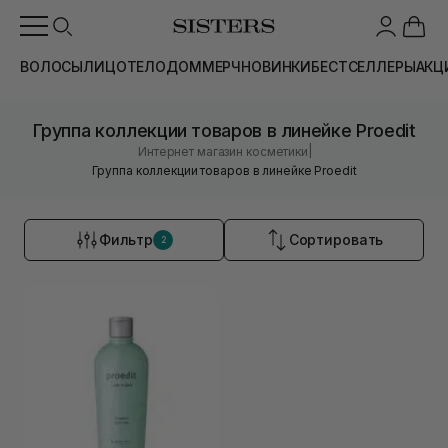
ВОЛОСЫ
ЛИЦО
ТЕЛО
ДОМ
МЕРЧ
НОВИНКИ
БЕСТСЕЛЛЕРЫ
АКЦ
Группа коллекции товаров в линейке Proedit
|
Интернет магазин косметики
Группа коллекции товаров в линейке Proedit
Фильтр
Сортировать
2