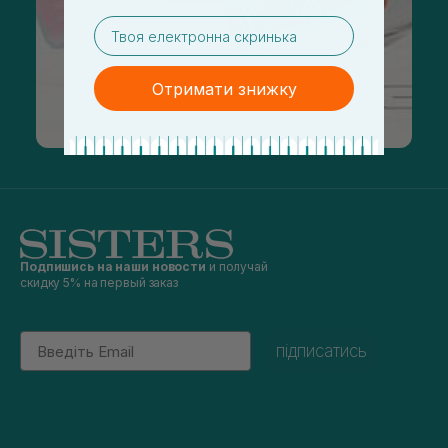
email
Отримати знижку
Подпишись на наши новости
и получай
скидку 5% на первый заказ
Email
підписатись