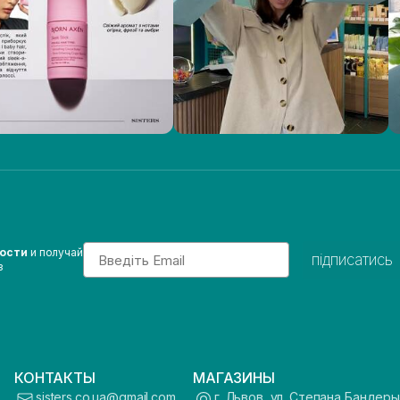
Email
вости
и получай
підписатись
з
КОНТАКТЫ
МАГАЗИНЫ
sisters.co.ua@gmail.com
г. Львов, ул. Степана Бандеры