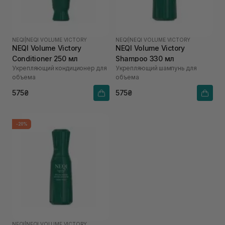
NEQI
|
NEQI VOLUME VICTORY
NEQI
|
NEQI VOLUME VICTORY
NEQI Volume Victory
NEQI Volume Victory
Conditioner 250 мл
Shampoo 330 мл
Укрепляющий кондиционер для
Укрепляющий шампунь для
объема
объема
575₴
575₴
-20%
NEQI
|
NEQI VOLUME VICTORY