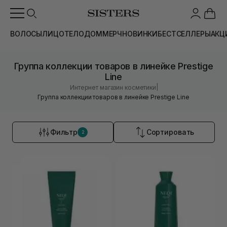
ВОЛОСЫ
ЛИЦО
ТЕЛО
ДОМ
МЕРЧ
НОВИНКИ
БЕСТСЕЛЛЕРЫ
АКЦ
Группа коллекции товаров в линейке Prestige
Line
|
Интернет магазин косметики
Группа коллекции товаров в линейке Prestige Line
Фильтр
Сортировать
2