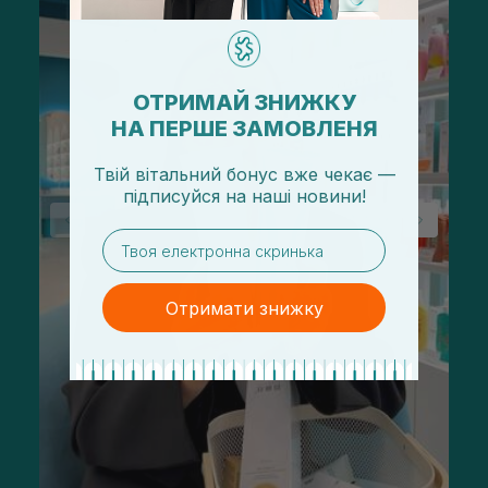
ОТРИМАЙ ЗНИЖКУ
НА ПЕРШЕ ЗАМОВЛЕНЯ
Твій вітальний бонус вже чекає —
підписуйся
на
наші новини!
email
Отримати знижку