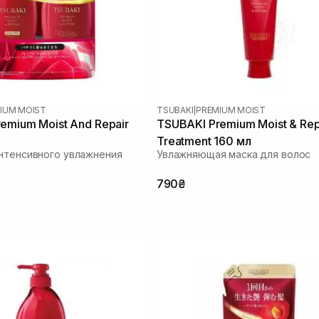
IUM MOIST
TSUBAKI
|
PREMIUM MOIST
emium Moist And Repair
TSUBAKI Premium Moist & Repa
Treatment 160 мл
нтенсивного увлажнения
Увлажняющая маска для волос
790₴