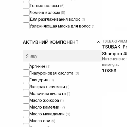
Тонкие волосы
(6)
Ломкие волосы
(5)
Для разглаживания волос
(1)
Увлажняющая маска для волос
(1)
TSUBAKI
|
PREM
АКТИВНИЙ КОМПОНЕНТ
TSUBAKI Pr
Shampoo 4
Интенсивно
шампунь
Аргинин
(2)
1 085₴
Гиалуроновая кислота
(3)
Глицерин
(3)
Экстракт камелии
(1)
Молочная кислота
(1)
Масло жожоба
(1)
Масло камелии
(7)
Масло макадамии
(3)
Масло сои
(5)