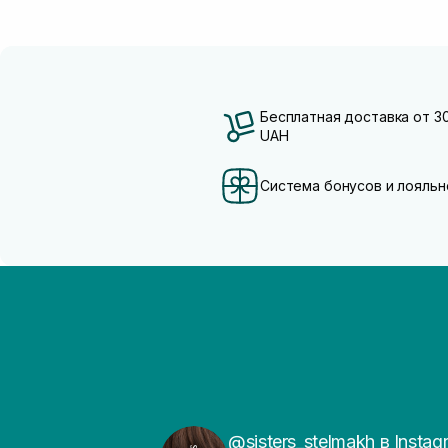
Бесплатная доставка от 3
UAH
Система бонусов и лояльн
@sisters_stelmakh в Instag