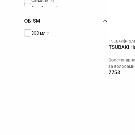
Сквалан
(5)
Токоферол
(2)
Фитостеролы
(3)
ОБ'ЄМ
300 мл
(1)
TSUBAKI
|
PREM
TSUBAKI Ha
Восстанавл
за волосами
775₴