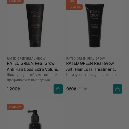
ПОДАРОК
-20%
ПОДАРОК
RATED GREEN
|
REAL GROW
RATED GREEN
|
REAL GROW
RATED GREEN Real Grow
RATED GREEN Real Grow
Anti Hair Loss Extra Volume
Anti Hair Loss Treatment
Шампунь для объема волос и
Шампунь от выпадения волос
Shampoo 200 мл
Shampoo 200 мл
профилактики выпадения
1 200₴
960₴
1 200₴
ПОДАРОК