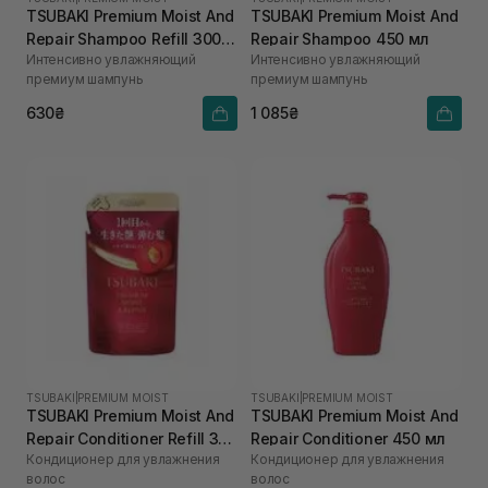
TSUBAKI Premium Moist And
TSUBAKI Premium Moist And
Repair Shampoo Refill 300
Repair Shampoo 450 мл
Интенсивно увлажняющий
Интенсивно увлажняющий
мл
премиум шампунь
премиум шампунь
630₴
1 085₴
TSUBAKI
|
PREMIUM MOIST
TSUBAKI
|
PREMIUM MOIST
TSUBAKI Premium Moist And
TSUBAKI Premium Moist And
Repair Conditioner Refill 300
Repair Conditioner 450 мл
Кондиционер для увлажнения
Кондиционер для увлажнения
мл
волос
волос