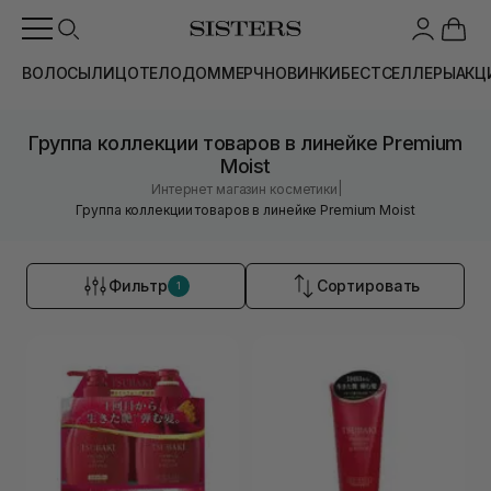
ВОЛОСЫ
ЛИЦО
ТЕЛО
ДОМ
МЕРЧ
НОВИНКИ
БЕСТСЕЛЛЕРЫ
АКЦ
Группа коллекции товаров в линейке Premium
Moist
|
Интернет магазин косметики
Группа коллекции товаров в линейке Premium Moist
Фильтр
Сортировать
1