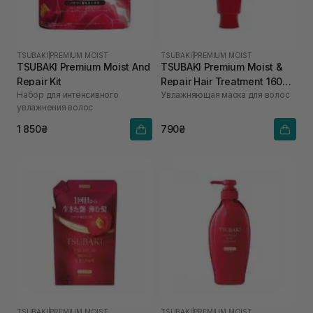
TSUBAKI
|
PREMIUM MOIST
TSUBAKI
|
PREMIUM MOIST
TSUBAKI Premium Moist And
TSUBAKI Premium Moist &
Repair Kit
Repair Hair Treatment 160
Набор для интенсивного
Увлажняющая маска для волос
мл
увлажнения волос
1 850₴
790₴
TSUBAKI
|
PREMIUM MOIST
TSUBAKI
|
PREMIUM MOIST