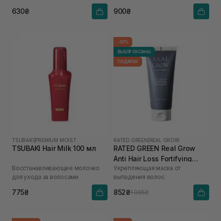
630₴
900₴
-20%
ВЫБОР ОКСАНЫ
ПОДАРОК
TSUBAKI
|
PREMIUM MOIST
RATED GREEN
|
REAL GROW
TSUBAKI Hair Milk 100 мл
RATED GREEN Real Grow
Anti Hair Loss Fortifying
Восстанавливающее молочко
Укрепляющая маска от
Treatment 200 мл
для ухода за волосами
выпадения волос
775₴
852₴
1 065₴