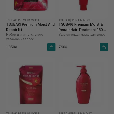
TSUBAKI
|
PREMIUM MOIST
TSUBAKI
|
PREMIUM MOIST
TSUBAKI Premium Moist And
TSUBAKI Premium Moist &
Repair Kit
Repair Hair Treatment 160
Набор для интенсивного
Увлажняющая маска для волос
мл
увлажнения волос
1 850₴
790₴
TSUBAKI
|
PREMIUM MOIST
TSUBAKI
|
PREMIUM MOIST