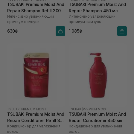
TSUBAKI Premium Moist And
TSUBAKI Premium Moist And
Repair Shampoo Refill 300
Repair Shampoo 450 мл
Интенсивно увлажняющий
Интенсивно увлажняющий
мл
премиум шампунь
премиум шампунь
630₴
1 085₴
TSUBAKI
|
PREMIUM MOIST
TSUBAKI
|
PREMIUM MOIST
TSUBAKI Premium Moist And
TSUBAKI Premium Moist And
Repair Conditioner Refill 300
Repair Conditioner 450 мл
Кондиционер для увлажнения
Кондиционер для увлажнения
мл
волос
волос