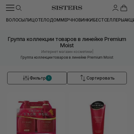
ВОЛОСЫ
ЛИЦО
ТЕЛО
ДОМ
МЕРЧ
НОВИНКИ
БЕСТСЕЛЛЕРЫ
АКЦ
Группа коллекции товаров в линейке Premium
Moist
|
Интернет магазин косметики
Группа коллекции товаров в линейке Premium Moist
Фильтр
Сортировать
1