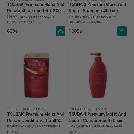
TSUBAKI Premium Moist And
TSUBAKI Premium Moist And
Repair Shampoo Refill 300
Repair Shampoo 450 мл
Интенсивно увлажняющий
Интенсивно увлажняющий
мл
премиум шампунь
премиум шампунь
630₴
1 085₴
TSUBAKI
|
PREMIUM MOIST
TSUBAKI
|
PREMIUM MOIST
TSUBAKI Premium Moist And
TSUBAKI Premium Moist And
Repair Conditioner Refill 300
Repair Conditioner 450 мл
Кондиционер для увлажнения
Кондиционер для увлажнения
мл
волос
волос