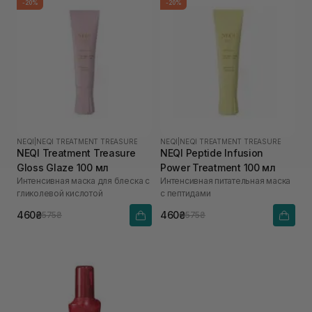
-20%
-20%
NEQI
|
NEQI TREATMENT TREASURE
NEQI
|
NEQI TREATMENT TREASURE
NEQI Treatment Treasure
NEQI Peptide Infusion
Gloss Glaze 100 мл
Power Treatment 100 мл
Интенсивная маска для блеска с
Интенсивная питательная маска
гликолевой кислотой
с пептидами
460₴
460₴
575₴
575₴