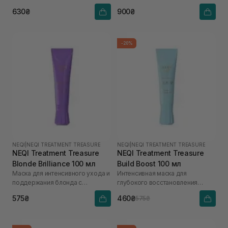
630₴
900₴
-20%
NEQI
|
NEQI TREATMENT TREASURE
NEQI
|
NEQI TREATMENT TREASURE
NEQI Treatment Treasure
NEQI Treatment Treasure
Blonde Brilliance 100 мл
Build Boost 100 мл
Маска для интенсивного ухода и
Интенсивная маска для
поддержания блонда с
глубокого восстановления
молочной кислотой
волос с малеиновой кислотой
575₴
460₴
575₴