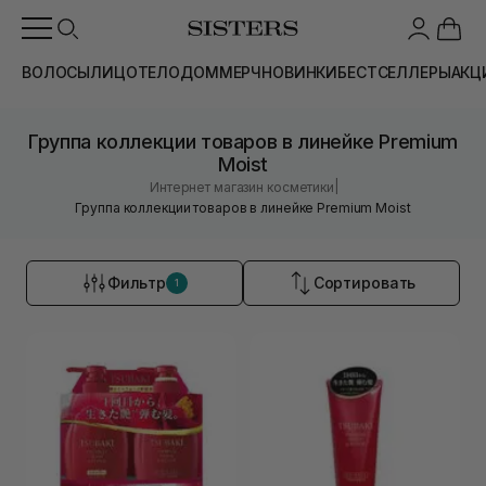
ВОЛОСЫ
ЛИЦО
ТЕЛО
ДОМ
МЕРЧ
НОВИНКИ
БЕСТСЕЛЛЕРЫ
АКЦ
Группа коллекции товаров в линейке Premium
Moist
|
Интернет магазин косметики
Группа коллекции товаров в линейке Premium Moist
Фильтр
Сортировать
1