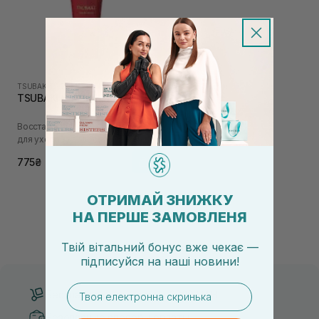
TSUBAKI
|
PREMIUM MOIST
TSUBAKI Hair Milk 100 мл
Восстанавливающее молочко
для ухода за волосами
775₴
ОТРИМАЙ ЗНИЖКУ
НА ПЕРШЕ ЗАМОВЛЕНЯ
Твій вітальний бонус вже чекає —
підписуйся
на
наші новини!
email
Бесплатная доставка от 3000 UAH
Безопасные способы оплаты