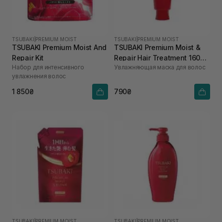
TSUBAKI
|
PREMIUM MOIST
TSUBAKI
|
PREMIUM MOIST
TSUBAKI Premium Moist And
TSUBAKI Premium Moist &
Repair Kit
Repair Hair Treatment 160
Набор для интенсивного
Увлажняющая маска для волос
мл
увлажнения волос
1 850₴
790₴
TSUBAKI
|
PREMIUM MOIST
TSUBAKI
|
PREMIUM MOIST