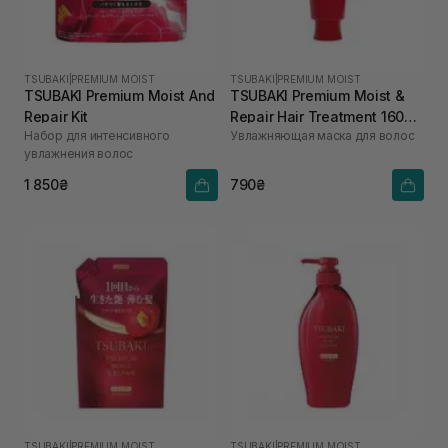
TSUBAKI
|
PREMIUM MOIST
TSUBAKI
|
PREMIUM MOIST
TSUBAKI Premium Moist And
TSUBAKI Premium Moist &
Repair Kit
Repair Hair Treatment 160
Набор для интенсивного
Увлажняющая маска для волос
мл
увлажнения волос
1 850₴
790₴
TSUBAKI
|
PREMIUM MOIST
TSUBAKI
|
PREMIUM MOIST