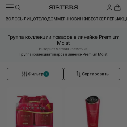
ВОЛОСЫ
ЛИЦО
ТЕЛО
ДОМ
МЕРЧ
НОВИНКИ
БЕСТСЕЛЛЕРЫ
АКЦ
Группа коллекции товаров в линейке Premium
Moist
|
Интернет магазин косметики
Группа коллекции товаров в линейке Premium Moist
Фильтр
Сортировать
1