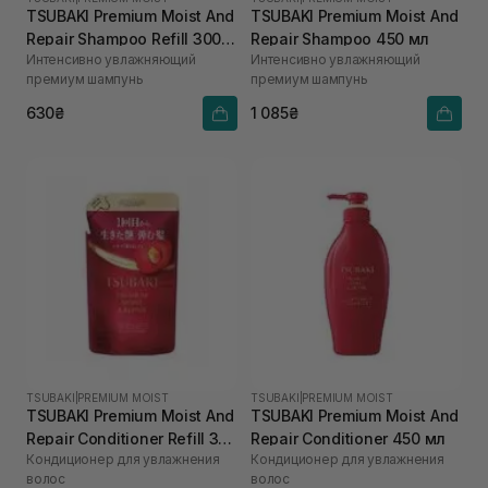
TSUBAKI Premium Moist And
TSUBAKI Premium Moist And
Repair Shampoo Refill 300
Repair Shampoo 450 мл
Интенсивно увлажняющий
Интенсивно увлажняющий
мл
премиум шампунь
премиум шампунь
630₴
1 085₴
TSUBAKI
|
PREMIUM MOIST
TSUBAKI
|
PREMIUM MOIST
TSUBAKI Premium Moist And
TSUBAKI Premium Moist And
Repair Conditioner Refill 300
Repair Conditioner 450 мл
Кондиционер для увлажнения
Кондиционер для увлажнения
мл
волос
волос