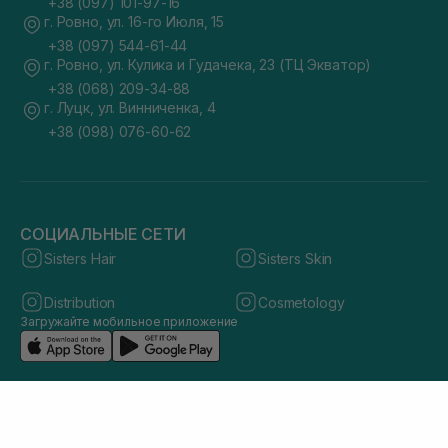
+38 (097) 101-97-16
г. Ровно, ул. 16-го Июля, 15
+38 (097) 544-61-44
г. Ровно, ул. Кулика и Гудачека, 23 (ТЦ Экватор)
+38 (068) 209-34-88
г. Луцк, ул. Винниченка, 4
+38 (098) 076-60-62
СОЦИАЛЬНЫЕ СЕТИ
Sisters Hair
Sisters Skin
Distribution
Cosmetology
Загружайте мобильное приложение