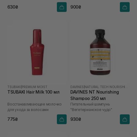
630₴
900₴
TSUBAKI
|
PREMIUM MOIST
DAVINES
|
NATURAL TECH NOURISHING
TSUBAKI Hair Milk 100 мл
DAVINES NT Nourishing
Shampoo 250 мл
Восстанавливающее молочко
Питательный шампунь
для ухода за волосами
"Вегетерианское чудо"
775₴
930₴