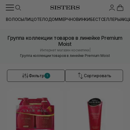
ВОЛОСЫ
ЛИЦО
ТЕЛО
ДОМ
МЕРЧ
НОВИНКИ
БЕСТСЕЛЛЕРЫ
АКЦ
Группа коллекции товаров в линейке Premium
Moist
|
Интернет магазин косметики
Группа коллекции товаров в линейке Premium Moist
Фильтр
Сортировать
1