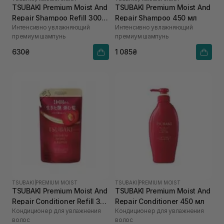
TSUBAKI Premium Moist And
TSUBAKI Premium Moist And
Repair Shampoo Refill 300
Repair Shampoo 450 мл
Интенсивно увлажняющий
Интенсивно увлажняющий
мл
премиум шампунь
премиум шампунь
630₴
1 085₴
TSUBAKI
|
PREMIUM MOIST
TSUBAKI
|
PREMIUM MOIST
TSUBAKI Premium Moist And
TSUBAKI Premium Moist And
Repair Conditioner Refill 300
Repair Conditioner 450 мл
Кондиционер для увлажнения
Кондиционер для увлажнения
мл
волос
волос