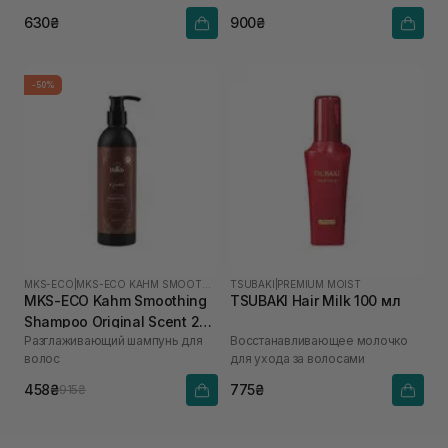
630₴
900₴
-50%
MKS-ECO
|
MKS-ECO KAHM SMOOTHING
TSUBAKI
|
PREMIUM MOIST
MKS-ECO Kahm Smoothing
TSUBAKI Hair Milk 100 мл
Shampoo Original Scent 296
Разглаживающий шампунь для
Восстанавливающее молочко
мл
волос
для ухода за волосами
458₴
775₴
915₴