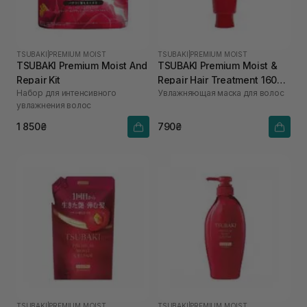
TSUBAKI
|
PREMIUM MOIST
TSUBAKI
|
PREMIUM MOIST
TSUBAKI Premium Moist And
TSUBAKI Premium Moist &
Repair Kit
Repair Hair Treatment 160
Набор для интенсивного
Увлажняющая маска для волос
мл
увлажнения волос
1 850₴
790₴
TSUBAKI
|
PREMIUM MOIST
TSUBAKI
|
PREMIUM MOIST