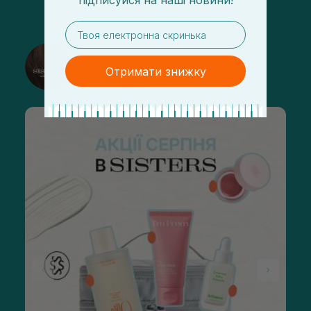
підписуйся
на
наші новини!
email
@sisters_stelmakh в Instagram
Отримати знижку
Подписаться