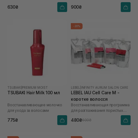
630₴
900₴
-20%
TSUBAKI
|
PREMIUM MOIST
LEBEL
|
INFINITY AURUM SALON CARE
TSUBAKI Hair Milk 100 мл
LEBEL IAU Cell Care М -
коротке волосся
Восстанавливающее молочко
Восстанавливающая программа
для ухода за волосами
для разглаживания пористых
волос «Счастье для волос»
775₴
480₴
600₴