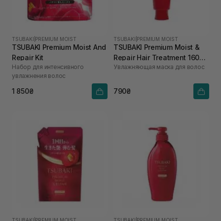
TSUBAKI
|
PREMIUM MOIST
TSUBAKI
|
PREMIUM MOIST
TSUBAKI Premium Moist And
TSUBAKI Premium Moist &
Repair Kit
Repair Hair Treatment 160
Набор для интенсивного
Увлажняющая маска для волос
мл
увлажнения волос
1 850₴
790₴
TSUBAKI
|
PREMIUM MOIST
TSUBAKI
|
PREMIUM MOIST