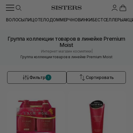
ВОЛОСЫ
ЛИЦО
ТЕЛО
ДОМ
МЕРЧ
НОВИНКИ
БЕСТСЕЛЛЕРЫ
АКЦ
Группа коллекции товаров в линейке Premium
Moist
|
Интернет магазин косметики
Группа коллекции товаров в линейке Premium Moist
Фильтр
Сортировать
1