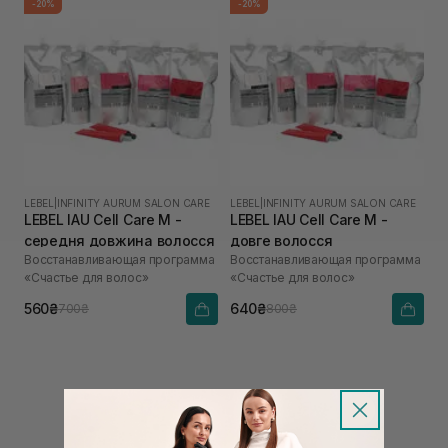
-20%
-20%
LEBEL
|
INFINITY AURUM SALON CARE
LEBEL
|
INFINITY AURUM SALON CARE
LEBEL IAU Cell Care М -
LEBEL IAU Cell Care M -
середня довжина волосся
довге волосся
Восстанавливающая программа
Восстанавливающая программа
«Счастье для волос»
«Счастье для волос»
560₴
640₴
700₴
800₴