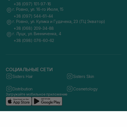
+38 (097) 101-97-16
г. Ровно, ул. 16-го Июля, 15
+38 (097) 544-61-44
г. Ровно, ул. Кулика и Гудачека, 23 (ТЦ Экватор)
+38 (068) 209-34-88
г. Луцк, ул. Винниченка, 4
+38 (098) 076-60-62
СОЦИАЛЬНЫЕ СЕТИ
Sisters Hair
Sisters Skin
Distribution
Cosmetology
Загружайте мобильное приложение