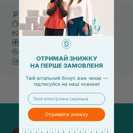
Бесплатная доставка от 3000 UAH
Безопасные способы оплаты
Только оригинальная косметика
Система бонусов и лояльности
Лучшие цены и топ товары
ОТРИМАЙ ЗНИЖКУ
Рекомендации от косметологов
НА ПЕРШЕ ЗАМОВЛЕНЯ
Твій вітальний бонус вже чекає —
підписуйся
на
наші новини!
email
Отримати знижку
@sisters_stelmakh в Instagram