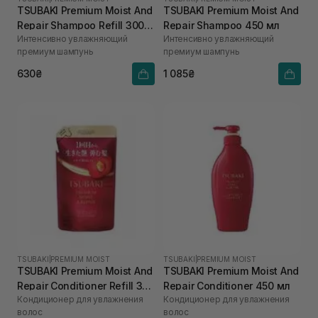
TSUBAKI Premium Moist And
TSUBAKI Premium Moist And
Repair Shampoo Refill 300
Repair Shampoo 450 мл
Интенсивно увлажняющий
Интенсивно увлажняющий
мл
премиум шампунь
премиум шампунь
630₴
1 085₴
TSUBAKI
|
PREMIUM MOIST
TSUBAKI
|
PREMIUM MOIST
TSUBAKI Premium Moist And
TSUBAKI Premium Moist And
Repair Conditioner Refill 300
Repair Conditioner 450 мл
Кондиционер для увлажнения
Кондиционер для увлажнения
мл
волос
волос