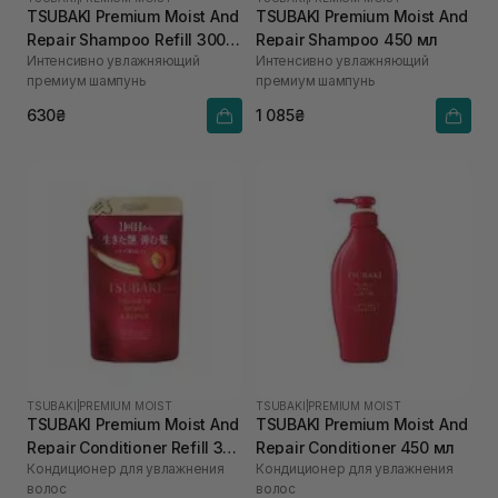
TSUBAKI Premium Moist And
TSUBAKI Premium Moist And
Repair Shampoo Refill 300
Repair Shampoo 450 мл
Интенсивно увлажняющий
Интенсивно увлажняющий
мл
премиум шампунь
премиум шампунь
630₴
1 085₴
TSUBAKI
|
PREMIUM MOIST
TSUBAKI
|
PREMIUM MOIST
TSUBAKI Premium Moist And
TSUBAKI Premium Moist And
Repair Conditioner Refill 300
Repair Conditioner 450 мл
Кондиционер для увлажнения
Кондиционер для увлажнения
мл
волос
волос