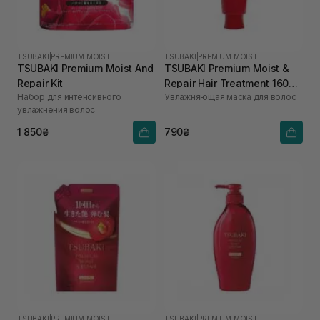
TSUBAKI
|
PREMIUM MOIST
TSUBAKI
|
PREMIUM MOIST
TSUBAKI Premium Moist And
TSUBAKI Premium Moist &
Repair Kit
Repair Hair Treatment 160
Набор для интенсивного
Увлажняющая маска для волос
мл
увлажнения волос
1 850₴
790₴
TSUBAKI
|
PREMIUM MOIST
TSUBAKI
|
PREMIUM MOIST