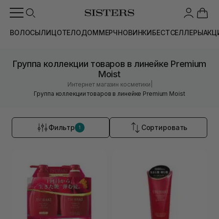
ВОЛОСЫ
ЛИЦО
ТЕЛО
ДОМ
МЕРЧ
НОВИНКИ
БЕСТСЕЛЛЕРЫ
АКЦ
Группа коллекции товаров в линейке Premium
Moist
|
Интернет магазин косметики
Группа коллекции товаров в линейке Premium Moist
Фильтр
Сортировать
1