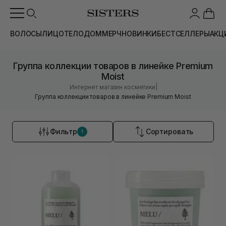
ВОЛОСЫ
ЛИЦО
ТЕЛО
ДОМ
МЕРЧ
НОВИНКИ
БЕСТСЕЛЛЕРЫ
АКЦ
Группа коллекции товаров в линейке Premium
Moist
|
Интернет магазин косметики
Группа коллекции товаров в линейке Premium Moist
Фильтр
Сортировать
1