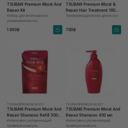
TSUBAKI Premium Moist And
TSUBAKI Premium Moist &
Repair Kit
Repair Hair Treatment 160
Набор для интенсивного
Увлажняющая маска для волос
мл
увлажнения волос
1 850₴
790₴
TSUBAKI
|
PREMIUM MOIST
TSUBAKI
|
PREMIUM MOIST
TSUBAKI Premium Moist And
TSUBAKI Premium Moist And
Repair Shampoo Refill 300
Repair Shampoo 450 мл
Интенсивно увлажняющий
Интенсивно увлажняющий
мл
премиум шампунь
премиум шампунь