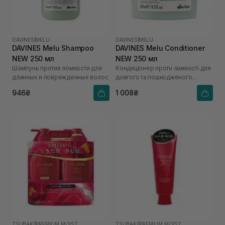
DAVINES
|
MELU
DAVINES
|
MELU
DAVINES Melu Shampoo
DAVINES Melu Conditioner
NEW 250 мл
NEW 250 мл
Шампунь против ломкости для
Кондиціонер проти ламкості для
длинных и поврежденных волос
довгого та пошкодженого
волосся
946₴
1 008₴
TSUBAKI
|
PREMIUM MOIST
TSUBAKI
|
PREMIUM MOIST