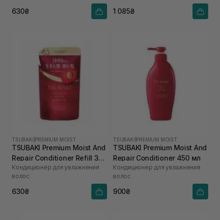
630₴
1 085₴
TSUBAKI
|
PREMIUM MOIST
TSUBAKI
|
PREMIUM MOIST
TSUBAKI Premium Moist And
TSUBAKI Premium Moist And
Repair Conditioner Refill 300
Repair Conditioner 450 мл
Кондиционер для увлажнения
Кондиционер для увлажнения
мл
волос
волос
630₴
900₴