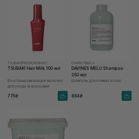
TSUBAKI
|
PREMIUM MOIST
DAVINES
|
MELU
TSUBAKI Hair Milk 100 мл
DAVINES MELU Shampoo
250 мл
Восстанавливающее молочко
Шампунь для ломких волос
для ухода за волосами
775₴
884₴