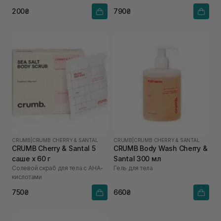
200₴
790₴
CRUMB
|
CRUMB CHERRY & SANTAL
CRUMB
|
CRUMB CHERRY & SANTAL
CRUMB Cherry & Santal 5
CRUMB Body Wash Cherry &
саше х 60 г
Santal 300 мл
Солевой скраб для тела с AHA-
Гель для тела
кислотами
750₴
660₴