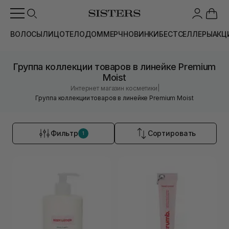
ВОЛОСЫ
ЛИЦО
ТЕЛО
ДОМ
МЕРЧ
НОВИНКИ
БЕСТСЕЛЛЕРЫ
АКЦ
Группа коллекции товаров в линейке Premium
Moist
|
Интернет магазин косметики
Группа коллекции товаров в линейке Premium Moist
Фильтр
Сортировать
1