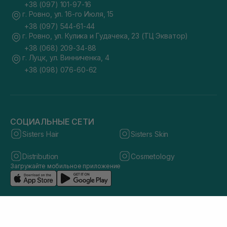
+38 (097) 101-97-16
г. Ровно, ул. 16-го Июля, 15
+38 (097) 544-61-44
г. Ровно, ул. Кулика и Гудачека, 23 (ТЦ Экватор)
+38 (068) 209-34-88
г. Луцк, ул. Винниченка, 4
+38 (098) 076-60-62
СОЦИАЛЬНЫЕ СЕТИ
Sisters Hair
Sisters Skin
Distribution
Cosmetology
Загружайте мобильное приложение