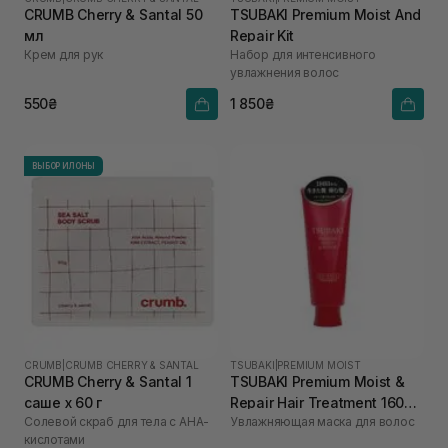
CRUMB Cherry & Santal 50
TSUBAKI Premium Moist And
мл
Repair Kit
Крем для рук
Набор для интенсивного
увлажнения волос
550₴
1 850₴
ВЫБОР ИЛОНЫ
CRUMB
|
CRUMB CHERRY & SANTAL
TSUBAKI
|
PREMIUM MOIST
CRUMB Cherry & Santal 1
TSUBAKI Premium Moist &
саше х 60 г
Repair Hair Treatment 160
Солевой скраб для тела с AHA-
Увлажняющая маска для волос
мл
кислотами