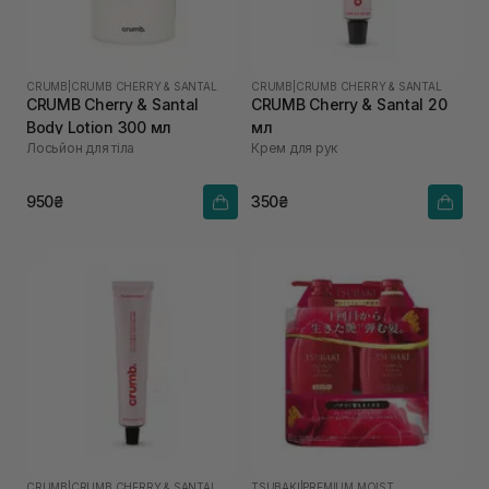
CRUMB
|
CRUMB CHERRY & SANTAL
CRUMB
|
CRUMB CHERRY & SANTAL
CRUMB Cherry & Santal
CRUMB Cherry & Santal 20
Body Lotion 300 мл
мл
Лосьйон для тіла
Крем для рук
950₴
350₴
CRUMB
|
CRUMB CHERRY & SANTAL
TSUBAKI
|
PREMIUM MOIST