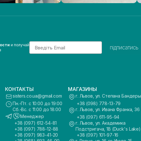
Email
вости
и получай
підписатись
з
КОНТАКТЫ
МАГАЗИНЫ
sisters.co.ua@gmail.com
г. Львов, ул. Степана Бандеры
Пн.-Пт. с 10:00 до 19:00
+38 (098) 778-13-79
Сб.-Вс. с 11:00 до 18:00
г. Львов, ул. Ивана Франка, 36
Менеджер
+38 (097) 611-95-94
+38 (097) 612-54-81
г. Львов, ул. Академика
+38 (097) 788-12-88
Подстригача, 1В (Duck's Lake)
+38 (097) 983-41-20
+38 (097) 101-97-16
+38 (068) 693-46-00
г. Ровно, ул. 16-го Июля, 15