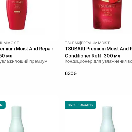
IUM MOIST
TSUBAKI
|
PREMIUM MOIST
emium Moist And Repair
TSUBAKI Premium Moist And R
50 мл
Conditioner Refill 300 мл
 увлажняющий премиум
Кондиционер для увлажнения в
630₴
НЫ
ВЫБОР ОКСАНЫ