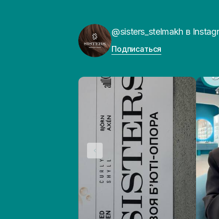
@sisters_stelmakh в Instag
Подписаться