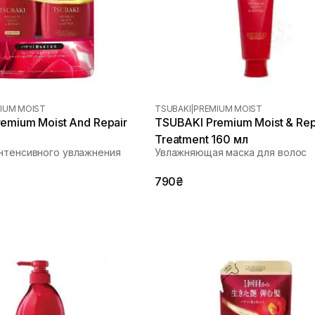
IUM MOIST
TSUBAKI
|
PREMIUM MOIST
emium Moist And Repair
TSUBAKI Premium Moist & Repa
Treatment 160 мл
нтенсивного увлажнения
Увлажняющая маска для волос
790₴