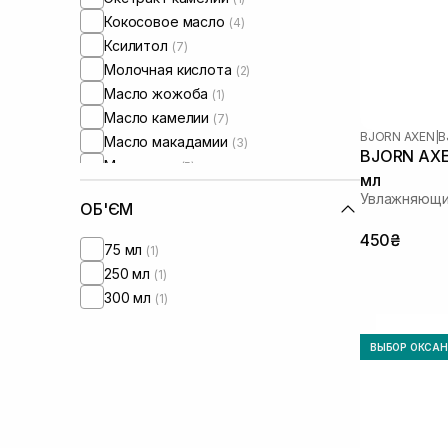
Кокосовое масло
(4)
Ксилитол
(7)
Молочная кислота
(2)
Масло жожоба
(1)
Масло камелии
(7)
BJORN AXEN
|
B
Масло макадамии
(3)
BJORN AXEN
Масло сои
(5)
мл
Пантенол
(10)
Увлажняющи
ОБ'ЄМ
Протеины
(1)
Сок кокоса
450₴
(1)
75 мл
(1)
Сквалан
(5)
250 мл
(1)
Токоферол
(2)
300 мл
(1)
Фитостеролы
(3)
ВЫБОР ОКСА