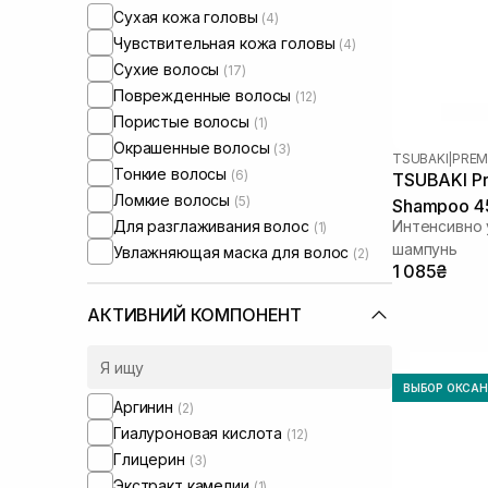
Сухая кожа головы
(4)
Чувствительная кожа головы
(4)
Сухие волосы
(17)
Поврежденные волосы
(12)
Пористые волосы
(1)
Окрашенные волосы
(3)
TSUBAKI
|
PREM
Тонкие волосы
(6)
TSUBAKI Pr
Ломкие волосы
(5)
Shampoo 4
Для разглаживания волос
Интенсивно
(1)
шампунь
Увлажняющая маска для волос
(2)
1 085₴
АКТИВНИЙ КОМПОНЕНТ
ВЫБОР ОКСА
Аргинин
(2)
Гиалуроновая кислота
(12)
Глицерин
(3)
Экстракт камелии
(1)