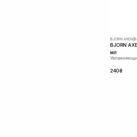
BJORN AXEN
|
B
BJORN AXE
мл
Увлажняющи
240₴