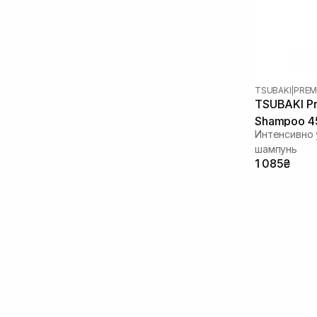
Полинуклеотиды
(2)
Розмарин
(1)
Сквалан
(6)
Стволовые клетки
(1)
Токоферол
(3)
TSUBAKI
|
PREM
Факторы роста
(1)
TSUBAKI Pr
Фитостеролы
(3)
Shampoo 4
Интенсивно
шампунь
1 085₴