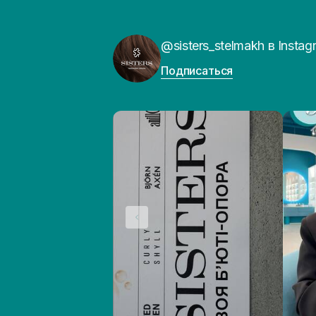
@sisters_stelmakh в Instag
Подписаться