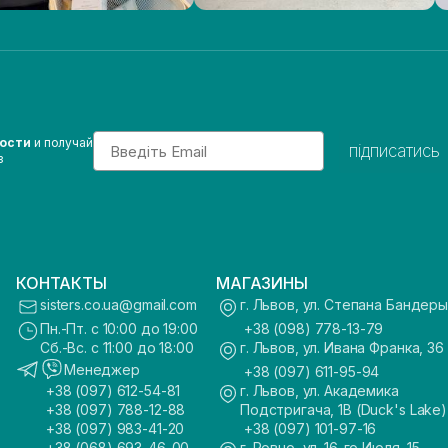
Email
вости
и получай
підписатись
з
КОНТАКТЫ
МАГАЗИНЫ
sisters.co.ua@gmail.com
г. Львов, ул. Степана Бандеры
Пн.-Пт. с 10:00 до 19:00
+38 (098) 778-13-79
Сб.-Вс. с 11:00 до 18:00
г. Львов, ул. Ивана Франка, 36
Менеджер
+38 (097) 611-95-94
+38 (097) 612-54-81
г. Львов, ул. Академика
+38 (097) 788-12-88
Подстригача, 1В (Duck's Lake)
+38 (097) 983-41-20
+38 (097) 101-97-16
+38 (068) 693-46-00
г. Ровно, ул. 16-го Июля, 15