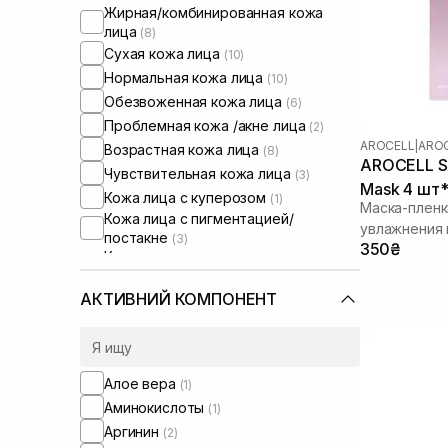
Жирная/комбинированная кожа
лица
(8)
Сухая кожа лица
(10)
Нормальная кожа лица
(10)
Обезвоженная кожа лица
(6)
Проблемная кожа /акне лица
(2)
AROCELL
|
AROC
Возрастная кожа лица
(8)
AROCELL Su
Чувствительная кожа лица
(3)
Mask 4 шт*
Кожа лица с куперозом
(1)
Маска-пленк
Кожа лица с пигментацией/
увлажнения 
постакне
(3)
350₴
Кожа лица с расширенными порами
(2)
Кожа лица с нарушенным
АКТИВНИЙ КОМПОНЕНТ
барьером
(5)
Кожа лица с нарушенным
микробиомом
(4)
Сухие волосы
(7)
Алое вера
(1)
Поврежденные волосы
(2)
Аминокислоты
(1)
Пористые волосы
(1)
Аргинин
(2)
Окрашенные волосы
(3)