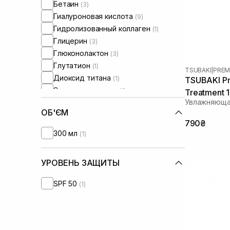
Бетаин
(3)
Тонкие волосы
(6)
Гиалуроновая кислота
(9)
Ломкие волосы
(5)
Гидролизованный коллаген
(1)
Для разглаживания волос
(1)
Глицерин
(3)
Увлажняющая маска для волос
(1)
Глюконолактон
(3)
Глутатион
(1)
TSUBAKI
|
PREM
Диоксид титана
(1)
TSUBAKI Pr
Экстракт камелии
(1)
Treatment 
Увлажняюща
Коллаген
(9)
ОБ'ЄМ
Молочная кислота
(1)
790₴
Ниацинамид
(8)
300 мл
(1)
Оливковое масло
(1)
Масло жожоба
(2)
УРОВЕНЬ ЗАЩИТЫ
Масло камелии
(7)
Масло лаванды
(1)
SPF 50
(1)
Масло макадамии
(3)
Масло сои
(5)
Масло ши
(2)
Пептиды
(6)