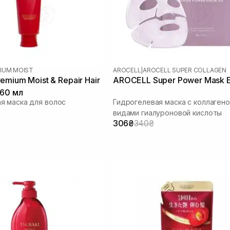
IUM MOIST
AROCELL
|
AROCELL SUPER COLLAGEN
emium Moist & Repair Hair
AROCELL Super Power Mask E
160 мл
я маска для волос
Гидрогелевая маска с коллагено
видами гиалуроновой кислоты
306₴
340₴