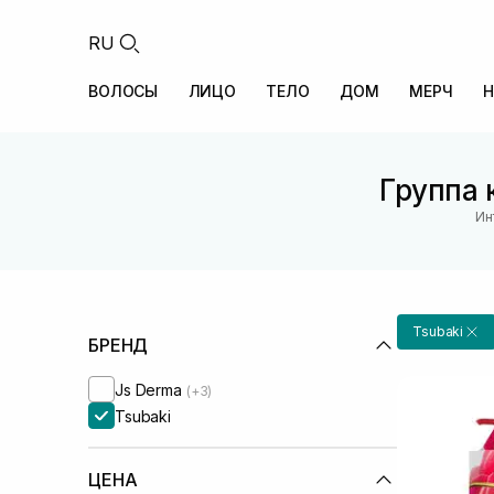
RU
ВОЛОСЫ
ЛИЦО
ТЕЛО
ДОМ
МЕРЧ
Н
Группа 
Ин
Tsubaki
БРЕНД
Js Derma
(+3)
Tsubaki
ЦЕНА