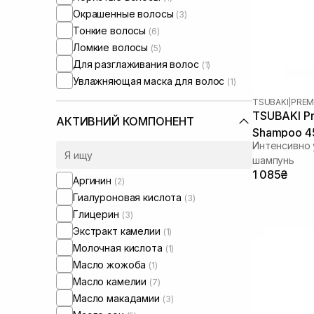
Окрашенные волосы
(3)
Тонкие волосы
(6)
Ломкие волосы
(5)
Для разглаживания волос
(1)
Увлажняющая маска для волос
(1)
TSUBAKI
|
PREM
TSUBAKI Pr
АКТИВНИЙ КОМПОНЕНТ
Shampoo 4
Интенсивно
шампунь
1 085₴
Аргинин
(2)
Гиалуроновая кислота
(3)
Глицерин
(3)
Экстракт камелии
(1)
Молочная кислота
(1)
Масло жожоба
(1)
Масло камелии
(7)
Масло макадамии
(3)