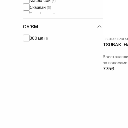
Масло сои
(5)
Сквалан
(5)
Токоферол
(2)
Фитостеролы
(3)
ОБ'ЄМ
300 мл
(1)
TSUBAKI
|
PREM
TSUBAKI Ha
Восстанавл
за волосами
775₴