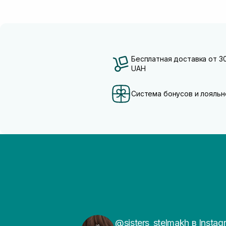
Бесплатная доставка от 3
UAH
Система бонусов и лояльн
@sisters_stelmakh в Instag