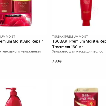
IUM MOIST
TSUBAKI
|
PREMIUM MOIST
emium Moist And Repair
TSUBAKI Premium Moist & Repa
Treatment 160 мл
нтенсивного увлажнения
Увлажняющая маска для волос
790₴