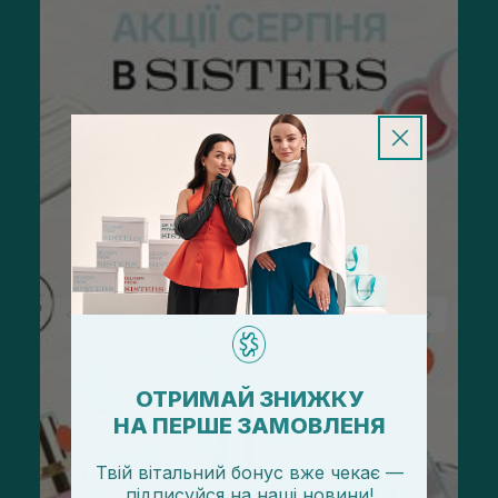
ОТРИМАЙ ЗНИЖКУ
НА ПЕРШЕ ЗАМОВЛЕНЯ
Твій вітальний бонус вже чекає —
підписуйся
на
наші новини!