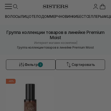
ВОЛОСЫ
ЛИЦО
ТЕЛО
ДОМ
МЕРЧ
НОВИНКИ
БЕСТСЕЛЛЕРЫ
АКЦ
Группа коллекции товаров в линейке Premium
Moist
|
Интернет магазин косметики
Группа коллекции товаров в линейке Premium Moist
Фильтр
Сортировать
2
-40%