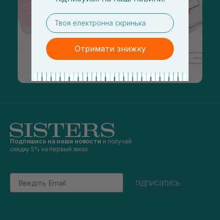
email
Отримати знижку
Подпишись на наши новости
и получай
скидку 5% на первый заказ
Email
підписатись