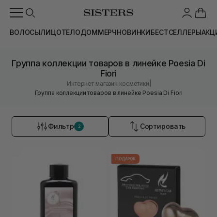
ВОЛОСЫ
ЛИЦО
ТЕЛО
ДОМ
МЕРЧ
НОВИНКИ
БЕСТСЕЛЛЕРЫ
АКЦ
Группа коллекции товаров в линейке Poesia Di
Fiori
|
Интернет магазин косметики
Группа коллекции товаров в линейке Poesia Di Fiori
Фильтр
Сортировать
2
ПОДАРОК