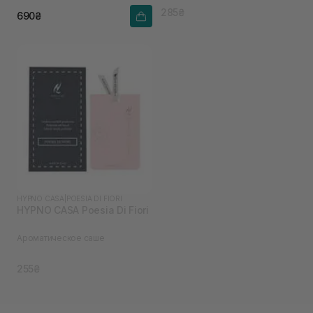
285₴
690₴
HYPNO CASA
|
POESIA DI FIORI
HYPNO CASA Poesia Di Fiori
Ароматическое саше
255₴