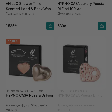
ANILLO Shower Time
HYPNO CASA Luxury Poesia
Scented Hand & Body Wash
Di Fiori 100 мл
Гель для рук и тела
Духи для стирки
450 мл
1 535₴
630₴
ПОДАРОК
HYPNO CASA
|
POESIA DI FIORI
HYPNO CASA
|
POESIA DI FIORI
HYPNO CASA Poesia Di Fiori
HYPNO CASA Poesia Di Fiori
Аромадиффузор "Сердце" в
Аромадиффузор сменный
машину
картридж