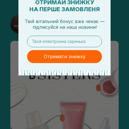
ОТРИМАЙ ЗНИЖКУ
НА ПЕРШЕ ЗАМОВЛЕНЯ
@sisters_stelmakh в Instagram
Твій вітальний бонус вже чекає —
підписуйся
на
наші новини!
Подписаться
email
Отримати знижку