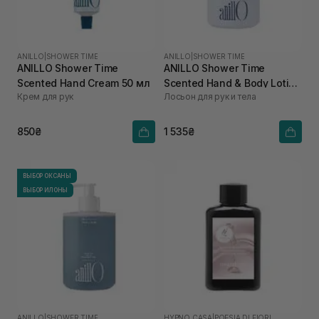
ANILLO
|
SHOWER TIME
ANILLO
|
SHOWER TIME
ANILLO Shower Time
ANILLO Shower Time
Scented Hand Cream 50 мл
Scented Hand & Body Lotion
Крем для рук
Лосьон для рук и тела
450 мл
850₴
1 535₴
ВЫБОР ОКСАНЫ
ВЫБОР ИЛОНЫ
ANILLO
|
SHOWER TIME
HYPNO CASA
|
POESIA DI FIORI