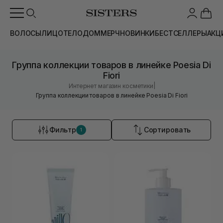
ВОЛОСЫ
ЛИЦО
ТЕЛО
ДОМ
МЕРЧ
НОВИНКИ
БЕСТСЕЛЛЕРЫ
АКЦ
Группа коллекции товаров в линейке Poesia Di
Fiori
|
Интернет магазин косметики
Группа коллекции товаров в линейке Poesia Di Fiori
Фильтр
Сортировать
1