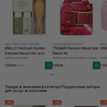
ANILLO
|
PATCHOULI GARDEN
TSUBAKI
|
PREMIUM MOIST
ANIL
ANILLO Patchouli Garden
TSUBAKI Premium Moist And
ANI
Damage Repair Hair and
Repair Kit
Набор для волос
Набор для интенсивного увлажнения волос
Набо
Brush Set
1 036₴
1 850₴
1 5
1 295₴
Товари зі знижками в категорії Подарочные наборы
для ухода за волосами
-20%
-20%
-20