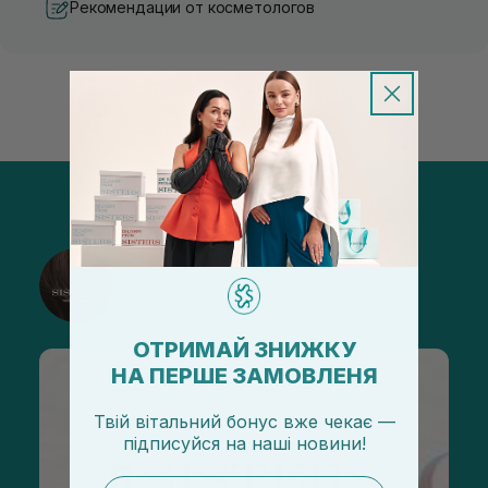
Рекомендации от косметологов
@sisters_stelmakh в Instagram
Подписаться
ОТРИМАЙ ЗНИЖКУ
НА ПЕРШЕ ЗАМОВЛЕНЯ
Твій вітальний бонус вже чекає —
підписуйся
на
наші новини!
email