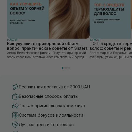
ВОЛОСЫ
ВОЛОСЫ
Как улучшить прикорневой объем
ТОП-5 средств тер
волос: практические советы от Sisters
волос: советы и ре
Sisters
Автор: Вика Нагорная [artnav] Получить прикорневой
Автор: Марьяна Гродзевич [artnav] Современные
объем волос можно только через комплексный подход:
стайлеры, утюжки, фены и п
правильное очищение кожи головы, грамотную технику
облегчают жизнь и экономят
сушки и использование стайлинга, который...
прически. Но при ежедневно
приборов во...
Бесплатная доставка от 3000 UAH
Безопасные способы оплаты
Только оригинальная косметика
Система бонусов и лояльности
Лучшие цены и топ товары