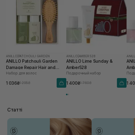
ANILLO
|
PATCHOULI GARDEN
ANILLO
|
AMBER 528
ANIL
ANILLO Patchouli Garden
ANILLO Lime Sunday &
ANI
Damage Repair Hair and
Amber528
Amb
Набор для волос
Подарочный набор
Под
Brush Set
1 036₴
1 400₴
1 4
1 295₴
1 760₴
Статті