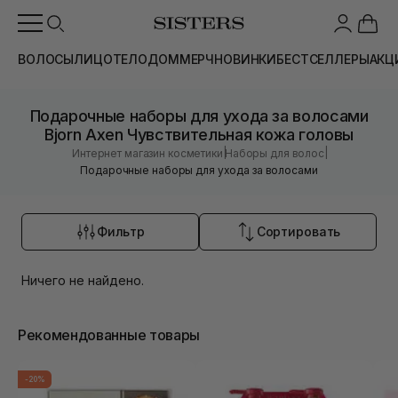
ВОЛОСЫ
ЛИЦО
ТЕЛО
ДОМ
МЕРЧ
НОВИНКИ
БЕСТСЕЛЛЕРЫ
АКЦ
Подарочные наборы для ухода за волосами
Bjorn Axen Чувствительная кожа головы
|
|
Интернет магазин косметики
Наборы для волос
Подарочные наборы для ухода за волосами
Фильтр
Сортировать
Ничего не найдено.
Рекомендованные товары
-20%