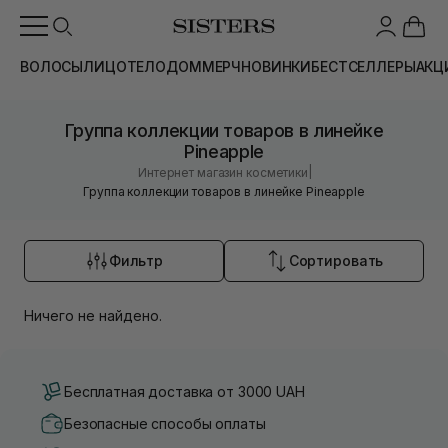
ВОЛОСЫ
ЛИЦО
ТЕЛО
ДОМ
МЕРЧ
НОВИНКИ
БЕСТСЕЛЛЕРЫ
АКЦ
Группа коллекции товаров в линейке
Pineapple
|
Интернет магазин косметики
Группа коллекции товаров в линейке Pineapple
Фильтр
Сортировать
Ничего не найдено.
Бесплатная доставка от 3000 UAH
Безопасные способы оплаты