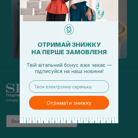
ОТРИМАЙ ЗНИЖКУ
НА ПЕРШЕ ЗАМОВЛЕНЯ
Твій вітальний бонус вже чекає —
підписуйся
на
наші новини!
email
Подпишись на наши новости
и получай
скидку 5% на первый заказ
Отримати знижку
Email
підписатись