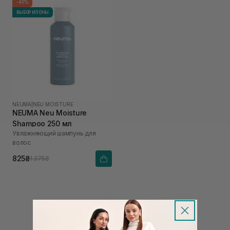
-40%
ВЫБОР ИЛОНЫ
NEUMA
|
NEU MOISTURE
NEUMA Neu Moisture
Shampoo 250 мл
Увлажняющий шампунь для
волос
825₴
1 375₴