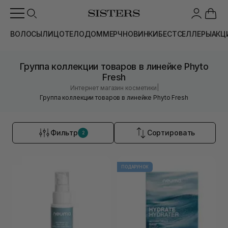
ВОЛОСЫ
ЛИЦО
ТЕЛО
ДОМ
МЕРЧ
НОВИНКИ
БЕСТСЕЛЛЕРЫ
АКЦ
Группа коллекции товаров в линейке Phyto
Fresh
|
Интернет магазин косметики
Группа коллекции товаров в линейке Phyto Fresh
Фильтр
Сортировать
2
ПОДАРУНОК