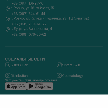
+38 (097) 101-97-16
г. Ровно, ул. 16-го Июля, 15
+38 (097) 544-61-44
г. Ровно, ул. Кулика и Гудачека, 23 (ТЦ Экватор)
+38 (068) 209-34-88
г. Луцк, ул. Винниченка, 4
+38 (098) 076-60-62
СОЦИАЛЬНЫЕ СЕТИ
Sisters Hair
Sisters Skin
Distribution
Cosmetology
Загружайте мобильное приложение