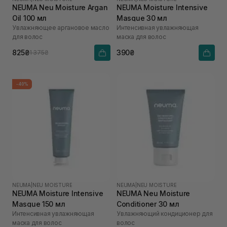
NEUMA Neu Moisture Argan
NEUMA Moisture Intensive
Oil 100 мл
Masque 30 мл
Увлажняющее аргановое масло
Интенсивная увлажняющая
для волос
маска для волос
825₴
390₴
1 375₴
-40%
NEUMA
|
NEU MOISTURE
NEUMA
|
NEU MOISTURE
NEUMA Moisture Intensive
NEUMA Neu Moisture
Masque 150 мл
Conditioner 30 мл
Интенсивная увлажняющая
Увлажняющий кондиционер для
маска для волос
волос