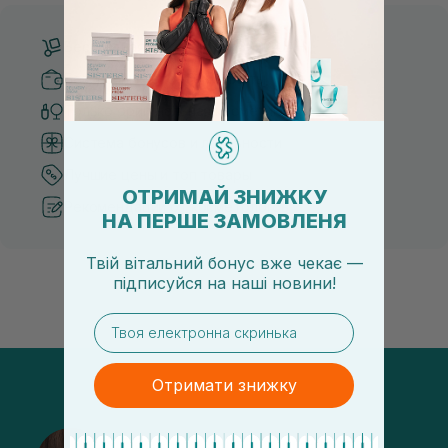
Бесплатная доставка от 3000 UAH
Безопасные способы оплаты
Только оригинальная косметика
Система бонусов и лояльности
Лучшие цены и топ товары
ОТРИМАЙ ЗНИЖКУ
Рекомендации от косметологов
НА ПЕРШЕ ЗАМОВЛЕНЯ
Твій вітальний бонус вже чекає —
підписуйся
на
наші новини!
email
Отримати знижку
@sisters_stelmakh в Instagram