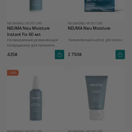
NEUMA
|
NEU MOISTURE
NEUMA
|
NEU MOISTURE
NEUMA Neu Moisture
NEUMA Neu Moisture
Instant Fix 60 мл
Несмываемый увлажняющий
Увлажняющий набор для волос
кондиционер для питания и
распутывания волос
425₴
2 750₴
-40%
NEUMA
|
NEU MOISTURE
NEUMA
|
NEU MOISTURE