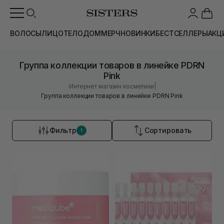
ВОЛОСЫ
ЛИЦО
ТЕЛО
ДОМ
МЕРЧ
НОВИНКИ
БЕСТСЕЛЛЕРЫ
АКЦ
Группа коллекции товаров в линейке PDRN
Pink
|
Интернет магазин косметики
Группа коллекции товаров в линейке PDRN Pink
Фильтр
Сортировать
1