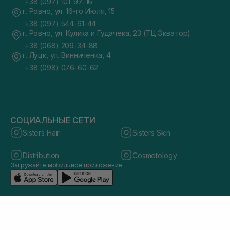
+38 (097) 101-97-16
г. Ровно, ул. 16-го Июля, 15
+38 (097) 544-61-44
г. Ровно, ул. Кулика и Гудачека, 23 (ТЦ Экватор)
+38 (068) 209-34-88
г. Луцк, ул. Винниченка, 4
+38 (098) 076-60-62
СОЦИАЛЬНЫЕ СЕТИ
Sisters Hair
Sisters Skin
Distribution
Cosmetology
Загружайте мобильное приложение