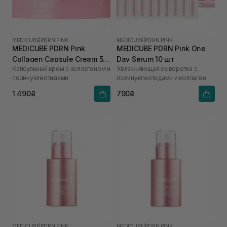
MEDICUBE
|
PDRN PINK
MEDICUBE
|
PDRN PINK
MEDICUBE PDRN Pink
MEDICUBE PDRN Pink One
Collagen Capsule Cream 55
Day Serum 10 шт
Капсульный крем с коллагеном и
Увлажняющая сыворотка с
г
полинуклеотидами
полинуклеотидами и коллагеном
для сияния кожи
1 490₴
790₴
MEDICUBE
|
PDRN PINK
MEDICUBE
|
PDRN PINK