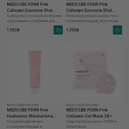
MEDICUBE PDNR Pink
MEDICUBE PDNR Pink
Collagen Exosome Shot
Collagen Exosome Shot
Сыворотка с полинуклеотидами,
Регенерирующая сыворотка с
2000 30 мл
7500 30 мл
экзосомами и спикулами для
полинуклеотидами, экзосомами
ежедневного использования
и спикулами
1 350₴
1 350₴
MEDICUBE
|
PDRN PINK
MEDICUBE
|
PDRN PINK
MEDICUBE PDRN Pink
MEDICUBE PDRN Pink
Hyaluronic Moisturizing
Collagen Gel Mask 28 г
Увлажняющий крем с
Гидрогелевая маска с PDRN и
Cream 50 мл
полинуклеотидами и
коллагеном