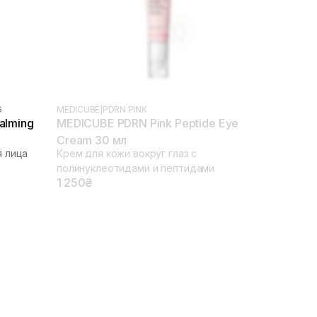
G
MEDICUBE
|
PDRN PINK
alming
MEDICUBE PDRN Pink Peptide Eye
Cream 30 мл
 лица
Крем для кожи вокруг глаз с
полинуклеотидами и пептидами
1 250₴