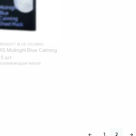
MIDNIGHT BLUE CALMING
RS Midnight Blue Calming
 5 шт
покаивающая маска
←
1
2
→