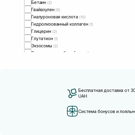
Бетаин
(2)
Гвайазулен
(6)
Гиалуроновая кислота
(10)
Гидролизованный коллаген
(1)
Глицерин
(2)
Глутатион
(1)
Экзосомы
(2)
Экстракт коры белой ивы
(1)
Экстракт портулака
(2)
Экстракт центеллы азиатской
(7)
Керамиды
(4)
Коллаген
(2)
Кофеин
(1)
Бесплатная доставка от 3
UAH
Мадекасосид
(1)
Ниацинамид
(7)
Пептиды
(7)
Система бонусов и лояльн
Полинуклеотиды
(6)
Ретинол/ Витамин А
(1)
Спикулы
(2)