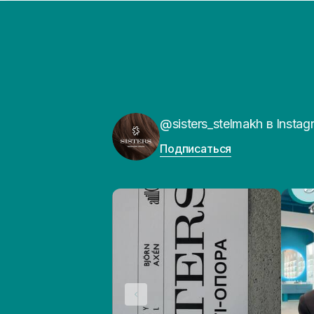
@sisters_stelmakh в Instag
Подписаться