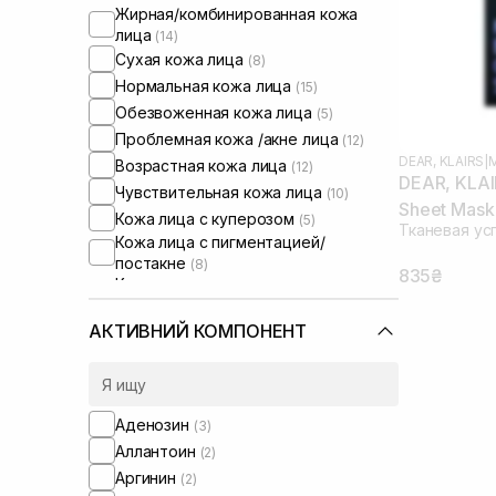
Жирная/комбинированная кожа
лица
(14)
Сухая кожа лица
(8)
Нормальная кожа лица
(15)
Обезвоженная кожа лица
(5)
Проблемная кожа /акне лица
(12)
DEAR, KLAIRS
|
Возрастная кожа лица
(12)
DEAR, KLAI
Чувствительная кожа лица
(10)
Sheet Mask
Кожа лица с куперозом
(5)
Тканевая ус
Кожа лица с пигментацией/
постакне
(8)
835₴
Кожа лица с расширенными порами
(4)
Кожа лица с нарушенным
АКТИВНИЙ КОМПОНЕНТ
барьером
(5)
Кожа лица с нарушенным
микробиомом
(4)
Увлажняющие сыворотки для лица
Аденозин
(3)
(1)
Аллантоин
(2)
Аргинин
(2)