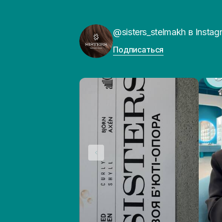
@sisters_stelmakh в Instag
Подписаться