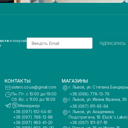
Email
вости
и получай
підписатись
з
КОНТАКТЫ
МАГАЗИНЫ
sisters.co.ua@gmail.com
г. Львов, ул. Степана Бандеры
Пн.-Пт. с 10:00 до 19:00
+38 (098) 778-13-79
Сб.-Вс. с 11:00 до 18:00
г. Львов, ул. Ивана Франка, 36
Менеджер
+38 (097) 611-95-94
+38 (097) 612-54-81
г. Львов, ул. Академика
+38 (097) 788-12-88
Подстригача, 1В (Duck's Lake)
+38 (097) 983-41-20
+38 (097) 101-97-16
+38 (068) 693-46-00
г. Ровно, ул. 16-го Июля, 15