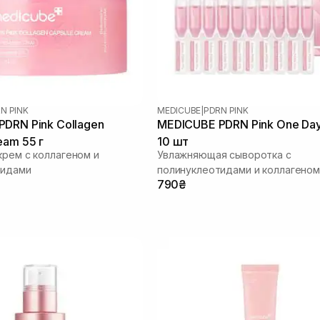
N PINK
MEDICUBE
|
PDRN PINK
DRN Pink Collagen
MEDICUBE PDRN Pink One Da
eam 55 г
10 шт
крем с коллагеном и
Увлажняющая сыворотка с
тидами
полинуклеотидами и коллагеном
790₴
сияния кожи