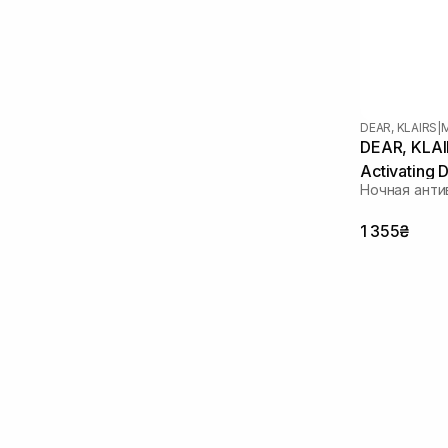
DEAR, KLAIRS
|
DEAR, KLAI
Activating 
Ночная анти
1 355₴