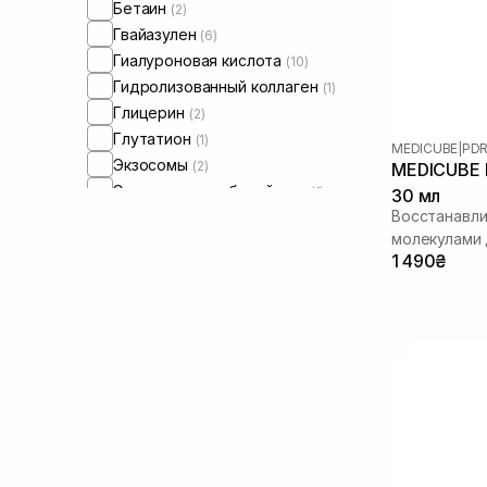
Бетаин
(2)
Гвайазулен
(6)
Гиалуроновая кислота
(10)
Гидролизованный коллаген
(1)
Глицерин
(2)
Глутатион
(1)
MEDICUBE
|
PDR
Экзосомы
(2)
MEDICUBE P
Экстракт коры белой ивы
(1)
30 мл
Восстанавл
Экстракт портулака
(2)
молекулами
Экстракт центеллы азиатской
(7)
1 490₴
Керамиды
(4)
Коллаген
(2)
Кофеин
(1)
Мадекасосид
(1)
Ниацинамид
(7)
Пептиды
(7)
Полинуклеотиды
(6)
Ретинол/ Витамин А
(1)
Спикулы
(2)