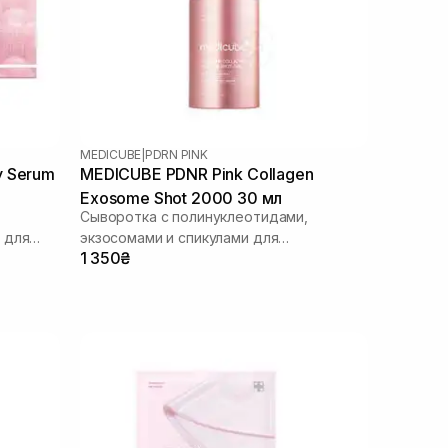
MEDICUBE
|
PDRN PINK
y Serum
MEDICUBE PDNR Pink Collagen
Exosome Shot 2000 30 мл
Сыворотка с полинуклеотидами,
 для
экзосомами и спикулами для
1 350₴
ежедневного использования