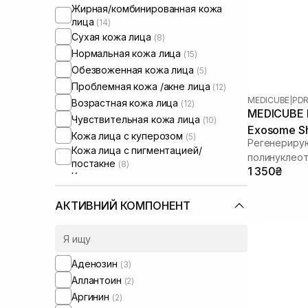
Жирная/комбинированная кожа
лица
(14)
Сухая кожа лица
(8)
Нормальная кожа лица
(15)
Обезвоженная кожа лица
(5)
Проблемная кожа /акне лица
(12)
MEDICUBE
|
PDR
Возрастная кожа лица
(12)
MEDICUBE P
Чувствительная кожа лица
(10)
Exosome Sh
Кожа лица с куперозом
(5)
Регенериру
Кожа лица с пигментацией/
полинуклеот
постакне
(8)
1 350₴
спикулами
Кожа лица с расширенными порами
(4)
Кожа лица с нарушенным
АКТИВНИЙ КОМПОНЕНТ
барьером
(5)
Кожа лица с нарушенным
микробиомом
(4)
Увлажняющие сыворотки для лица
Аденозин
(3)
(1)
Аллантоин
(2)
Аргинин
(2)