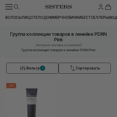
ВОЛОСЫ
ЛИЦО
ТЕЛО
ДОМ
МЕРЧ
НОВИНКИ
БЕСТСЕЛЛЕРЫ
АКЦ
Группа коллекции товаров в линейке PDRN
Pink
|
Интернет магазин косметики
Группа коллекции товаров в линейке PDRN Pink
Фильтр
Сортировать
2
-20%