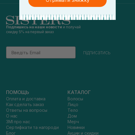
Отримати знижку
Подпишись на наши новости
и получай
скидку 5% на первый заказ
Email
підписатись
ПОМОЩЬ
КАТАЛОГ
Оплата и доставка
Волосы
Как сделать заказ
Лицо
Ответы на вопросы
Тело
О нас
Дом
ЗМІ про нас
Мерч
Сертифікати та нагороди
Новинки
Блог
Акции и скидки