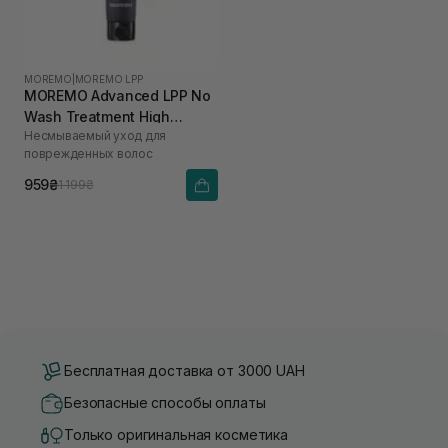
MOREMO
|
MOREMO LPP
MOREMO Advanced LPP No
Wash Treatment High
Несмываемый уход для
Performance Salon
поврежденных волос
Technology 150 мл
959₴
1 199₴
Бесплатная доставка от 3000 UAH
Безопасные способы оплаты
Только оригинальная косметика