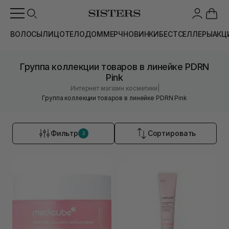
ВОЛОСЫ
ЛИЦО
ТЕЛО
ДОМ
МЕРЧ
НОВИНКИ
БЕСТСЕЛЛЕРЫ
АКЦ
Группа коллекции товаров в линейке PDRN
Pink
|
Интернет магазин косметики
Группа коллекции товаров в линейке PDRN Pink
Фильтр
Сортировать
2