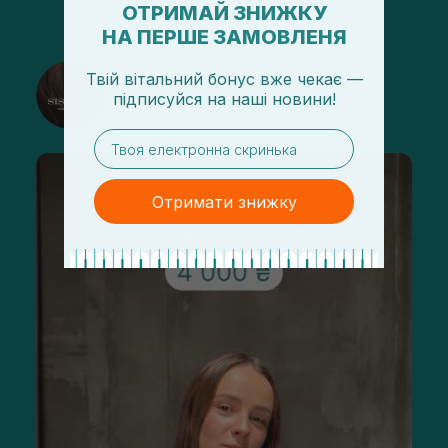
ОТРИМАЙ ЗНИЖКУ
НА ПЕРШЕ ЗАМОВЛЕНЯ
@sisters_stelmakh в Instagram
Твій вітальний бонус вже чекає —
підписуйся
на
наші новини!
Подписаться
email
Отримати знижку