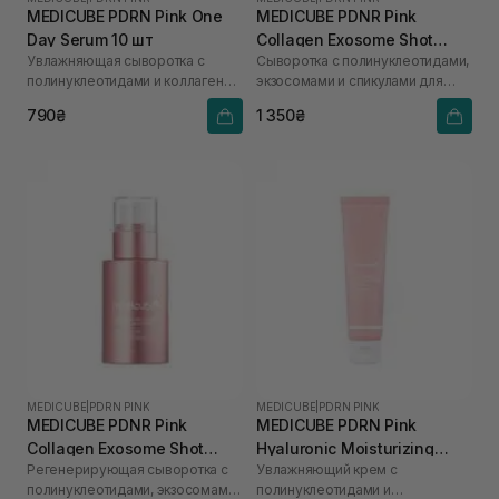
MEDICUBE PDRN Pink One
MEDICUBE PDNR Pink
Day Serum 10 шт
Collagen Exosome Shot
Увлажняющая сыворотка с
Сыворотка с полинуклеотидами,
2000 30 мл
полинуклеотидами и коллагеном
экзосомами и спикулами для
для сияния кожи
ежедневного использования
790₴
1 350₴
MEDICUBE
|
PDRN PINK
MEDICUBE
|
PDRN PINK
MEDICUBE PDNR Pink
MEDICUBE PDRN Pink
Collagen Exosome Shot
Hyaluronic Moisturizing
Регенерирующая сыворотка с
Увлажняющий крем с
7500 30 мл
Cream 50 мл
полинуклеотидами, экзосомами
полинуклеотидами и