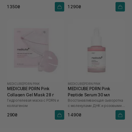
и спикулами
гиалуроновой кислотой
1 350₴
1 290₴
MEDICUBE
|
PDRN PINK
MEDICUBE
|
PDRN PINK
MEDICUBE PDRN Pink
MEDICUBE PDRN Pink
Collagen Gel Mask 28 г
Peptide Serum 30 мл
Гидрогелевая маска с PDRN и
Восстанавливающая сыворотка
коллагеном
с молекулами ДНК и розовыми
пептидами
290₴
1 490₴