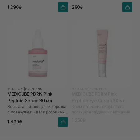
гиалуроновой кислотой
1 290₴
290₴
MEDICUBE
|
PDRN PINK
MEDICUBE
|
PDRN PINK
MEDICUBE PDRN Pink
MEDICUBE PDRN Pink
Peptide Serum 30 мл
Peptide Eye Cream 30 мл
Восстанавливающая сыворотка
Крем для кожи вокруг глаз с
с молекулами ДНК и розовыми
полинуклеотидами и пептидами
пептидами
1 250₴
1 490₴