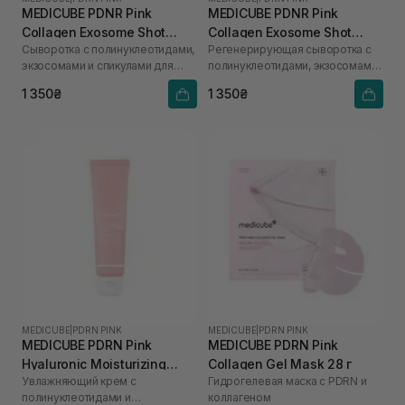
MEDICUBE PDNR Pink
MEDICUBE PDNR Pink
Collagen Exosome Shot
Collagen Exosome Shot
Сыворотка с полинуклеотидами,
Регенерирующая сыворотка с
2000 30 мл
7500 30 мл
экзосомами и спикулами для
полинуклеотидами, экзосомами
ежедневного использования
и спикулами
1 350₴
1 350₴
MEDICUBE
|
PDRN PINK
MEDICUBE
|
PDRN PINK
MEDICUBE PDRN Pink
MEDICUBE PDRN Pink
Hyaluronic Moisturizing
Collagen Gel Mask 28 г
Увлажняющий крем с
Гидрогелевая маска с PDRN и
Cream 50 мл
полинуклеотидами и
коллагеном