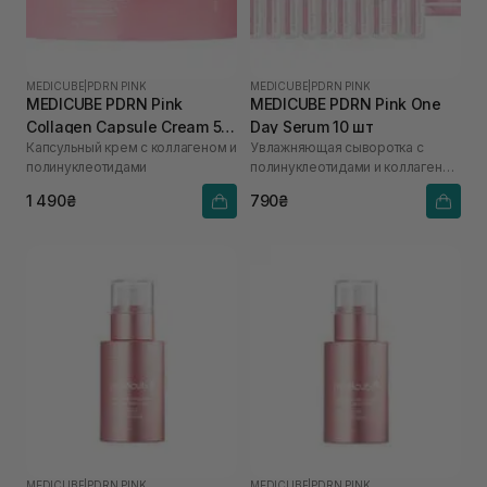
MEDICUBE
|
PDRN PINK
MEDICUBE
|
PDRN PINK
MEDICUBE PDRN Pink
MEDICUBE PDRN Pink One
Collagen Capsule Cream 55
Day Serum 10 шт
Капсульный крем с коллагеном и
Увлажняющая сыворотка с
г
полинуклеотидами
полинуклеотидами и коллагеном
для сияния кожи
1 490₴
790₴
MEDICUBE
|
PDRN PINK
MEDICUBE
|
PDRN PINK